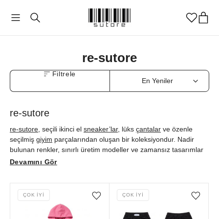
re-sutore
Filtrele
re-sutore
re-sutore
, seçili ikinci el
sneaker’lar
, lüks
çantalar
ve özenle
seçilmiş
giyim
parçalarından oluşan bir koleksiyondur. Nadir
bulunan renkler, sınırlı üretim modeller ve zamansız tasarımlar
aynı seçkide buluşur. Her ilan fotoğraflar üzerinden orijinallik ve
Devamını Gör
kondisyon açısından değerlendirilir, yalnızca standartlarımızı
karşılayan parçalar yayına alınır. Aradığını hızlıca bulmak için
filtreleyerek keşfet, dolabında bekleyen parçalar varsa
satışa
ÇOK İYI
ÇOK İYI
Favorilere ekle/çıkar
Favorilere ekle/çıkar
çıkar
ve bu seçkin dolaşıma sen de katkı ver.