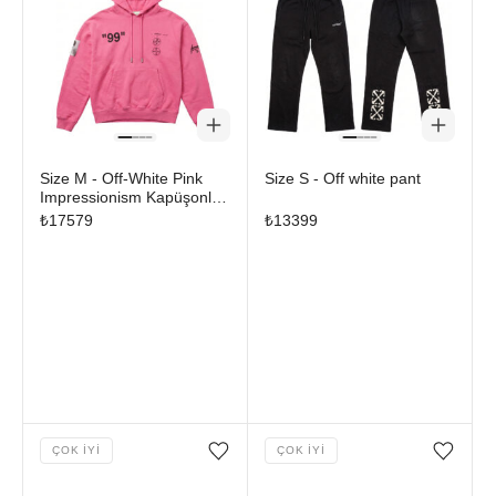
Size M - Off-White Pink
Size S - Off white pant
Impressionism Kapüşonlu
Sweatshirt
₺
17579
₺
13399
ÇOK İYI
ÇOK İYI
Favorilere ekle/çıkar
Favorilere ekle/çıkar