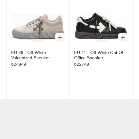
EU 36 - Off-White
EU 41 - Off-White Out Of
Vulcanized Sneaker
Office Sneaker
₺
24949
₺
22749