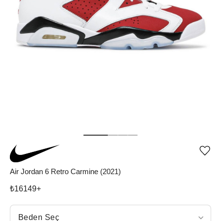
Ürü
iste
list
Air Jordan 6 Retro Carmine (2021)
ekle
vey
₺
16149
+
list
çıka
Beden Seç
Beden Seç