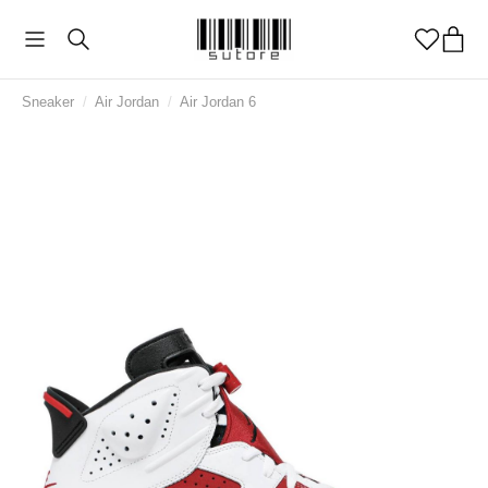
Sneaker
/
Air Jordan
/
Air Jordan 6