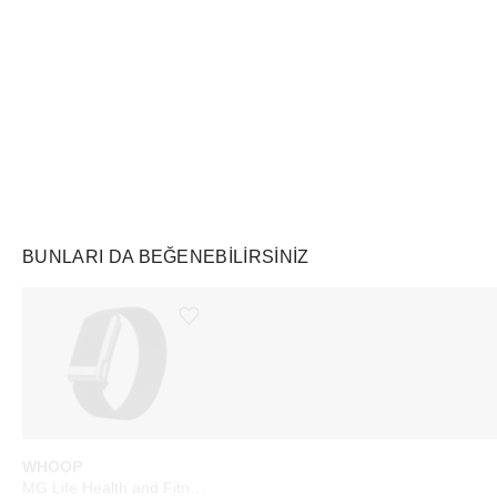
Air Jordan
Markayı Keşfet
BUNLARI DA BEĞENEBILIRSINIZ
Ürünü istek listesine ekle veya listeden çıkar
Ürünü istek listesine ekle veya listeden çıkar
WHOOP
Starbucks
Longchamp
MG Life Health and Fitness Tracker 12‑Month Membership Obsidian Titanium
Pink Bearista Glass Tumbler Cup