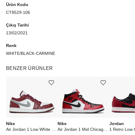
Ürün Kodu
CT8529-106
Çıkış Tarihi
13/02/2021
Renk
WHITE/BLACK-CARMINE
BENZER ÜRÜNLER
Ürünü istek listesine ekle veya listeden çıkar
Ürünü istek listesine ekle veya listeden çıkar
Nike
Nike
Jordan
Air Jordan 1 Low White Bordeaux
Air Jordan 1 Mid Chicago Toe
1 Retro Low