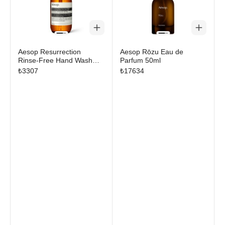
Aesop Resurrection
Aesop Rōzu Eau de
Rinse‑Free Hand Wash
Parfum 50ml
500 mL
₺
3307
₺
17634