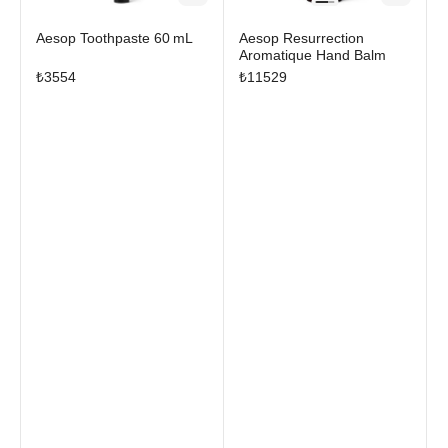
Aesop Toothpaste 60 mL
Aesop Resurrection
Aromatique Hand Balm
₺
3554
₺
11529