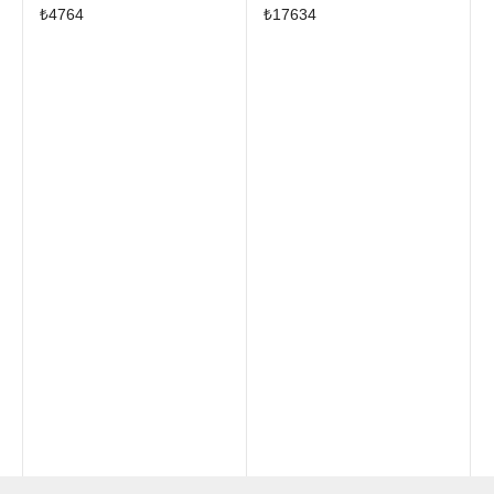
mL
₺
4764
₺
17634