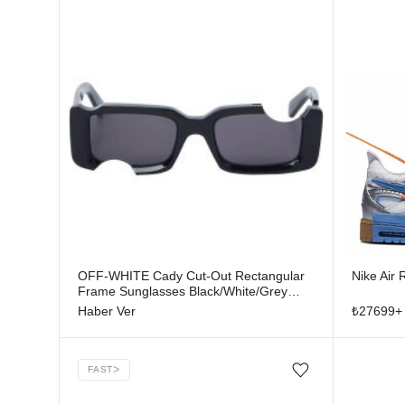
Stokta yok
OFF-WHITE Cady Cut-Out Rectangular
Nike Air
Frame Sunglasses Black/White/Grey
(SS22)
Haber Ver
₺
27699
+
FAST
ᐳ
Favorilere ekle/çıkar