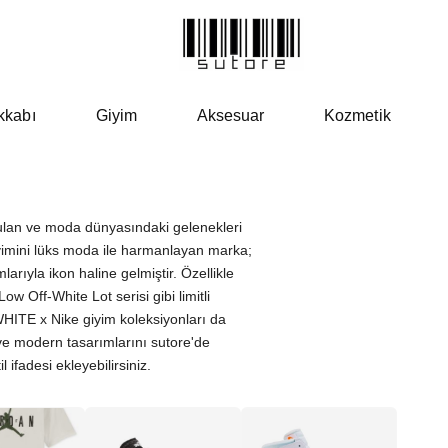
kkabı
Giyim
Aksesuar
Kozmetik
OFF-WHIT
rulan ve moda dünyasındaki gelenekleri
yimini lüks moda ile harmanlayan marka;
larıyla ikon haline gelmiştir. Özellikle
w Off-White Lot serisi gibi limitli
HITE x Nike giyim koleksiyonları da
ve modern tasarımlarını sutore'de
 ifadesi ekleyebilirsiniz.