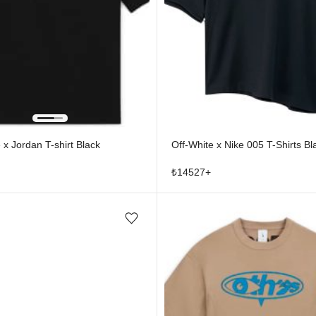
 x Jordan T-shirt Black
Off-White x Nike 005 T-Shirts Bl
₺
14527
+
Favorilere ekle/çıkar