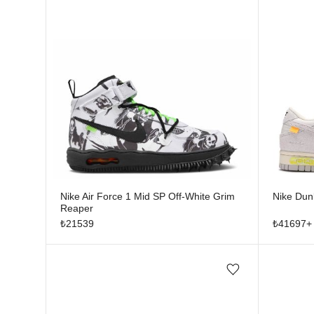
Nike Air Force 1 Mid SP Off-White Grim
Nike Dun
Reaper
₺
21539
₺
41697
+
Favorilere ekle/çıkar