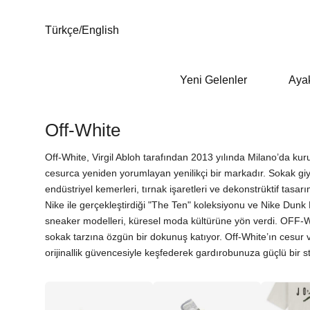
Türkçe
/
English
Yeni Gelenler
Aya
Off-White
Off-White, Virgil Abloh tarafından 2013 yılında Milano’da ku
cesurca yeniden yorumlayan yenilikçi bir markadır. Sokak gi
endüstriyel kemerleri, tırnak işaretleri ve dekonstrüktif tasarım
Nike ile gerçekleştirdiği "The Ten" koleksiyonu ve Nike Dunk Lo
sneaker modelleri, küresel moda kültürüne yön verdi. OFF-W
sokak tarzına özgün bir dokunuş katıyor. Off-White’ın cesur 
orijinallik güvencesiyle keşfederek gardırobunuza güçlü bir stil