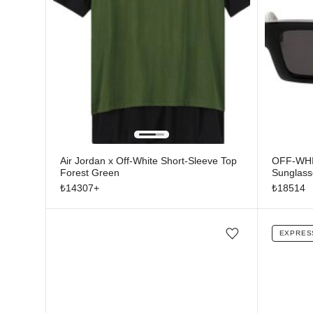
Air Jordan x Off-White Short-Sleeve Top
OFF-WHIT
Forest Green
Sunglass
₺
14307
+
₺
18514
EXPRES
Favorilere ekle/çıkar