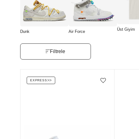
Üst Giyim
Dunk
Air Force
Filtrele
EXPRESS
ᐳᐳ
Favorilere ekle/çıkar