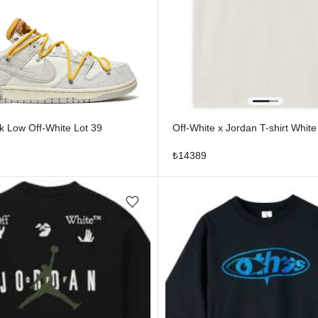
k Low Off-White Lot 39
Off-White x Jordan T-shirt White
₺
14389
Favorilere ekle/çıkar