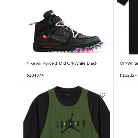
Nike Air Force 1 Mid Off-White Black
Off-White
₺
18487
+
₺
16232
+
Favorilere ekle/çıkar