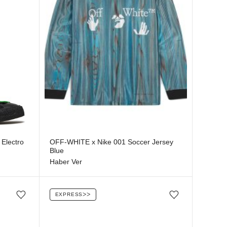
Stokta yok
 Electro
OFF-WHITE x Nike 001 Soccer Jersey
Blue
Haber Ver
EXPRESS
ᐳᐳ
Favorilere ekle/çıkar
Favorilere ekle/çıkar