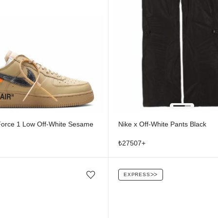
 Force 1 Low Off-White Sesame
Nike x Off-White Pants Black
₺
27507
+
EXPRESS
ᐳᐳ
Favorilere ekle/çıkar