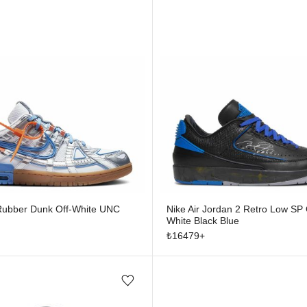
 Rubber Dunk Off-White UNC
Nike Air Jordan 2 Retro Low SP 
White Black Blue
₺
16479
+
Favorilere ekle/çıkar