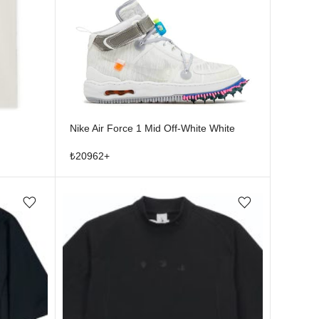
Nike Air Force 1 Mid Off-White White
₺
20962
+
Favorilere ekle/çıkar
Favorilere ekle/çıkar