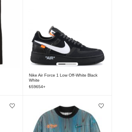
Nike Air Force 1 Low Off-White Black
White
₺
59654
+
Favorilere ekle/çıkar
Favorilere ekle/çıkar