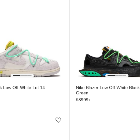
k Low Off-White Lot 14
Nike Blazer Low Off-White Black
Green
₺
8999
+
Favorilere ekle/çıkar