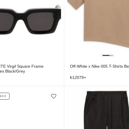
E Virgil Square Frame
Off-White x Nike 005 T-Shirts Be
es Black/Grey
₺
12079
+
S
ᐳᐳ
Favorilere ekle/çıkar