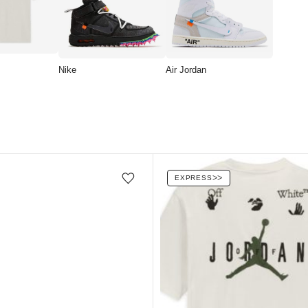
Nike
Air Jordan
EXPRESS
ᐳᐳ
Favorilere ekle/çıkar