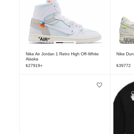
Nike Air Jordan 1 Retro High Off-White
Nike Dun
Alaska
₺
27919
+
₺
39772
Favorilere ekle/çıkar