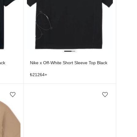
ack
Nike x Off-White Short Sleeve Top Black
₺
21264
+
Favorilere ekle/çıkar
Favorilere ekle/çıkar