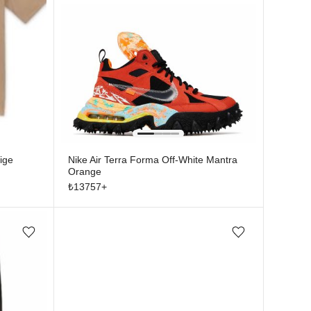
ige
Nike Air Terra Forma Off-White Mantra
Orange
₺
13757
+
Favorilere ekle/çıkar
Favorilere ekle/çıkar