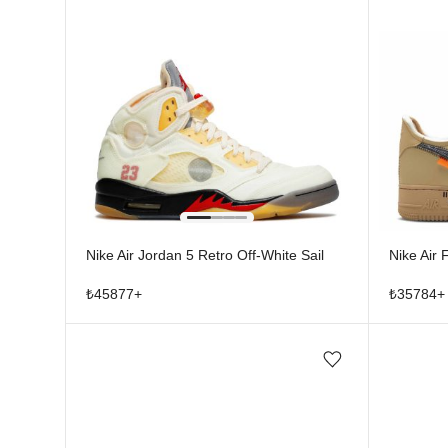
Nike Air Jordan 5 Retro Off-White Sail
Nike Air
₺
45877
+
₺
35784
+
Favorilere ekle/çıkar