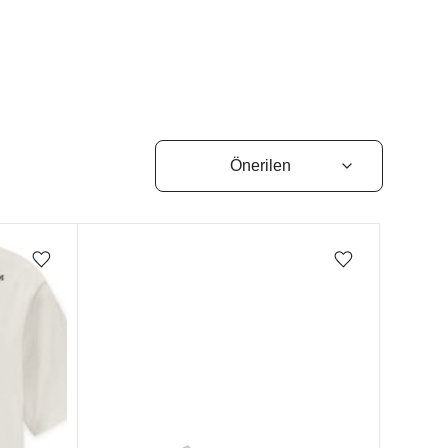
Favorilere ekle/çıkar
Favorilere ekle/çıkar