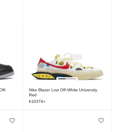
Off-
Nike Blazer Low Off-White University
Red
₺
10374
+
Favorilere ekle/çıkar
Favorilere ekle/çıkar