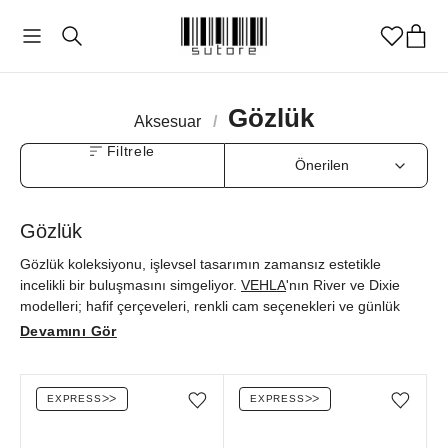
Gözlük
Aksesuar
/
Filtrele
Gözlük
Gözlük koleksiyonu, işlevsel tasarımın zamansız estetikle
incelikli bir buluşmasını simgeliyor.
VEHLA
'nın River ve Dixie
modelleri; hafif çerçeveleri, renkli cam seçenekleri ve günlük
kullanıma uyum sağlayan yalın çizgileriyle modern stilinizi
Devamını Gör
tamamlıyor.
CELINE
Triomphe ise zarif detaylara sahip metal
çerçevesi ve feminen oval hatlarıyla sofistike şıklığın kalıcı
sembolü olarak öne çıkıyor. Yüksek kaliteli materyalleri
EXPRESS
ᐳᐳ
EXPRESS
ᐳᐳ
Favorilere ekle/çıkar
Favorilere ekle/çıkar
önemseyenler için tasarlanan bu ayrıcalıklı modeller, orijinallik
güvencesiyle sutore’de keşfedilmeyi bekliyor.