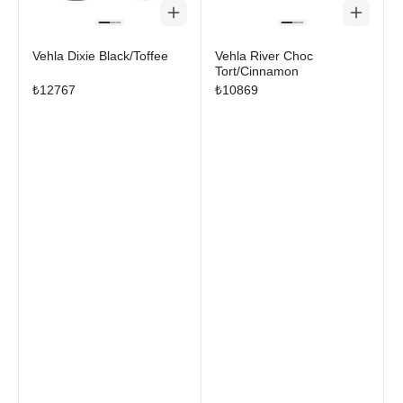
Vehla Dixie Black/Toffee
Vehla River Choc
Tort/Cinnamon
₺
12767
₺
10869