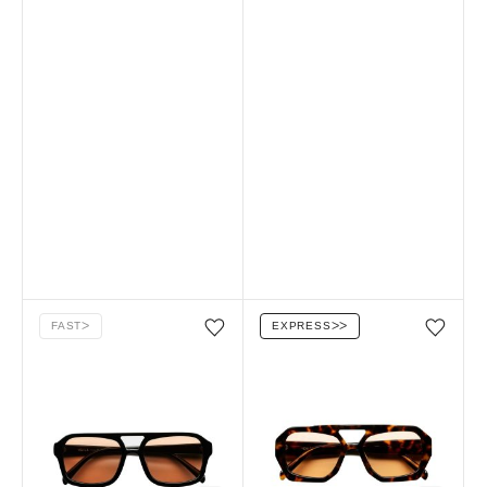
FAST
ᐳ
EXPRESS
ᐳᐳ
Favorilere ekle/çıkar
Favorilere ekle/çıkar