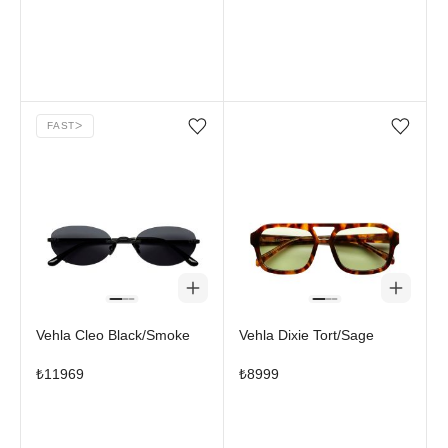
FAST
ᐳ
Favorilere ekle/çıkar
Favorilere ekle/çıkar
Vehla Cleo Black/Smoke
Vehla Dixie Tort/Sage
₺
11969
₺
8999