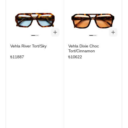
Vehla River Tort/Sky
Vehla Dixie Choc
Tort/Cinnamon
₺
11887
₺
10622