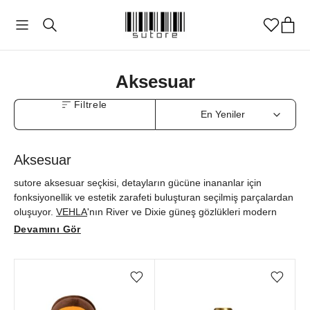
Aksesuar
Filtrele
Aksesuar
sutore aksesuar seçkisi, detayların gücüne inananlar için
fonksiyonellik ve estetik zarafeti buluşturan seçilmiş parçalardan
oluşuyor.
VEHLA
'nın River ve Dixie güneş gözlükleri modern
çizgilerle günlük stilinizi sofistike biçimde tamamlarken;
Pop
Devamını Gör
Mart
'ın Labubu ve
Sonny Angel
figürleri, nostaljiyi çağdaş bir
koleksiyoner ruhuyla buluşturuyor.
Rhode
Lip Case telefon
kılıfının minimal ve şık tasarımı hem kullanışlılık hem de zarafet
Favorilere ekle/çıkar
Favorilere ekle/çıkar
sunarken,
KUJTEN
'in kaşmir bandanaları ve
Agatha
'nın saç
aksesuarları rafine bir dokunuşla stilinizi tamamlıyor. Aksesuar