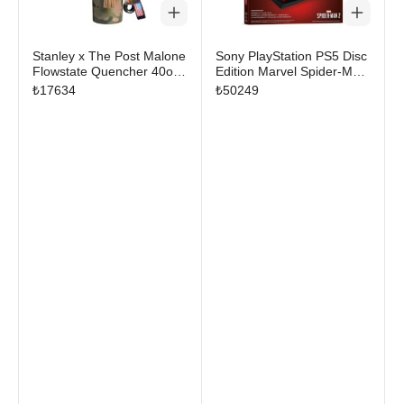
Stanley x The Post Malone
Sony PlayStation PS5 Disc
Flowstate Quencher 40oz
Edition Marvel Spider-Man
Tumbler With Pouch Belt
2 Cover
₺
17634
₺
50249
Post Malone MultiCam