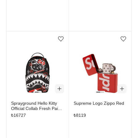
Favorilere ekle/çıkar
Favorilere ekle/çıkar
Sprayground Hello Kitty
Supreme Logo Zippo Red
Official Collab Fresh Paint
Backpack Multicolor
₺
16727
₺
8119