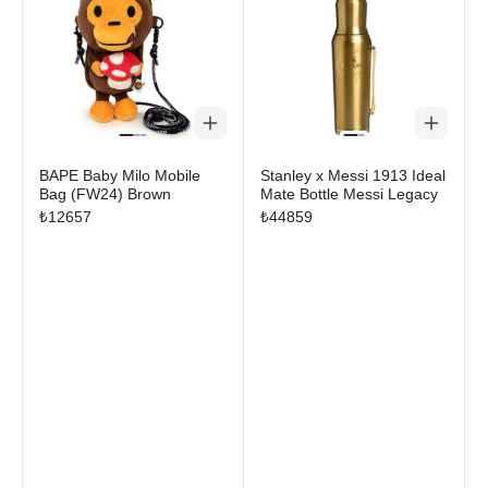
seçiminizi sutore'nin özgün koleksiyonundan yaparak kişisel
tarzınıza güçlü ve şık bir imza ekleyebilirsiniz.
BAPE Baby Milo Mobile
Stanley x Messi 1913 Ideal
Bag (FW24) Brown
Mate Bottle Messi Legacy
₺
12657
₺
44859