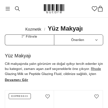
Yüz Makyajı
Kozmetik
/
Filtrele
Yüz Makyajı
Cilt makyajında yalın görünüm ve doğal ışıltıyı tercih edenler için
bu kategori, zamanı aşan zarif seçeneklerle öne çıkıyor.
Rhode
Glazing Milk ve Peptide Glazing Fluid, cildinize sağlıklı, içten
gelen bir parlaklık katarken,
REFY
Glow and Sculpt Primer
Devamını Gör
makyaj öncesinde dengeleyici ve nemlendirici bir temel
oluşturuyor. REFY Face Sculpt ise yüz hatlarını hafifçe
belirginleştirerek doğal bir boyut kazandırıyor.
Hourglass
EXPRESS
ᐳᐳ
Favorilere ekle/çıkar
Favorilere ekle/çıkar
fırçalarıyla kusursuz, kontrollü ve pürüzsüz bir uygulama
sağlıyor. Tüm ürünleri orijinallik güvencesiyle sutore’de