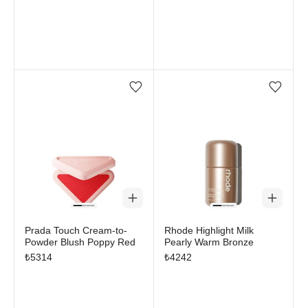
Favorilere ekle/çıkar
Favorilere ekle/çıkar
Prada Touch Cream-to-
Rhode Highlight Milk
Powder Blush Poppy Red
Pearly Warm Bronze
₺
5314
₺
4242