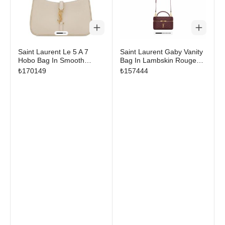
Saint Laurent Le 5 A 7
Saint Laurent Gaby Vanity
Hobo Bag In Smooth
Bag In Lambskin Rouge
Leather Blanc Vintage
Cabernet
₺
170149
₺
157444