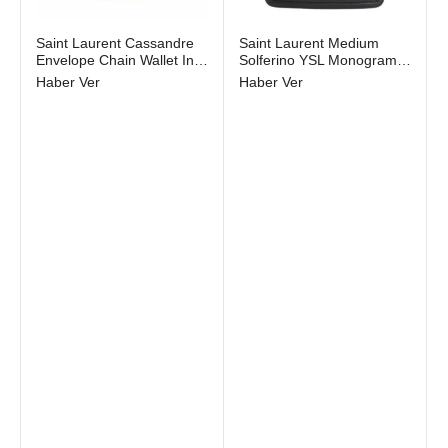
Saint Laurent Cassandre
Saint Laurent Medium
Envelope Chain Wallet In
Solferino YSL Monogram
Grain De Poudre Leather
Leather Crossbody Bag
Haber Ver
Haber Ver
Dark Beige