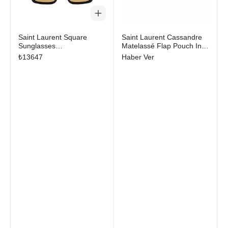
Stokta yok
Saint Laurent Square
Saint Laurent Cassandre
Sunglasses
Matelassé Flap Pouch In
Black/Black/Yellow
Grain De Poudre Leather
₺
13647
Haber Ver
Black