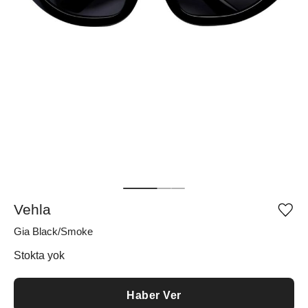
Vehla
Ürü
iste
Gia Black/Smoke
list
ekle
vey
Stokta yok
list
çıka
Haber Ver