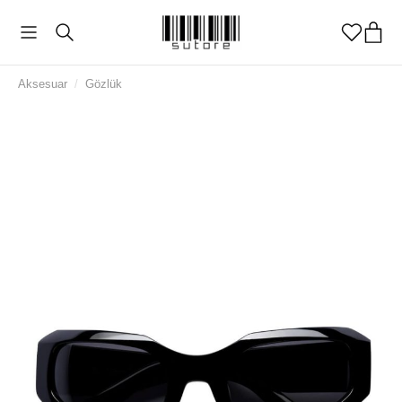
Aksesuar
/
Gözlük