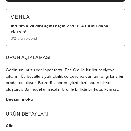
VEHLA
İndirimin kilidini açmak için 2
VEHLA
ürünü daha
ekleyin!
0/2 ürün eklendi
ÜRÜN AÇIKLAMASI
Görünümünüzü yeni spor tarzı; The Gia ile bir üst seviyeye
çıkarın. Üç boyutlu siyah akrilik çerçeve ve duman rengi lens bir
arada sunuluyor. Bu zarif tasarım, yüzünüzü saran bir stil
oluşturur. Bu model unisexdir. Ürünle birlikte bir kutu, kumaş
koruyucu kılıf ve mikrofiber temizlik bezi de verilmektedir. Vehla
Devamını oku
Gia Black/Smoke ile tarzınıza tarz katın.
ÜRÜN DETAYLARI
Aile