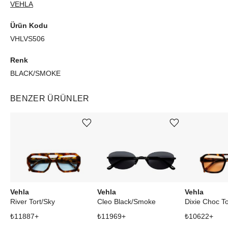
VEHLA
Ürün Kodu
VHLVS506
Renk
BLACK/SMOKE
BENZER ÜRÜNLER
Ürünü istek listesine ekle veya listeden çıkar
Ürünü istek listesine ekle veya listeden çıkar
Vehla
Vehla
Vehla
River Tort/Sky
Cleo Black/Smoke
Dixie Choc T
₺
11887
+
₺
11969
+
₺
10622
+