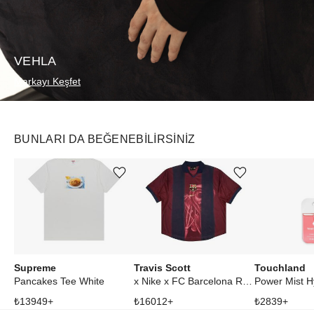
VEHLA
Markayı Keşfet
BUNLARI DA BEĞENEBILIRSINIZ
Ürünü istek listesine ekle veya listeden çıkar
Ürünü istek listesine ekle veya listeden çıkar
Supreme
Travis Scott
Touchland
Pancakes Tee White
x Nike x FC Barcelona Retro 2000/01 Home Skeleton Jersey Multicolor
₺
13949
+
₺
16012
+
₺
2839
+