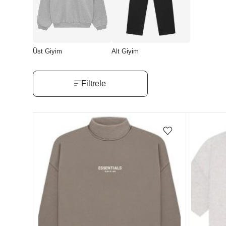
Üst Giyim
Alt Giyim
Filtrele
Favorilere ekle/çıkar
Stokta yok
Stokta yo