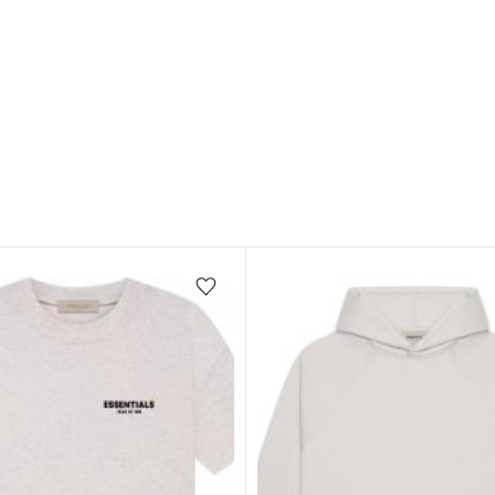
Favorilere ekle/çıkar
k
Stokta yok