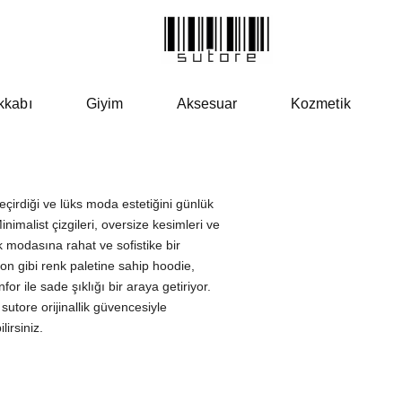
kkabı
Giyim
Aksesuar
Kozmetik
çirdiği ve lüks moda estetiğini günlük
inimalist çizgileri, oversize kesimleri ve
k modasına rahat ve sofistike bir
ron gibi renk paletine sahip hoodie,
or ile sade şıklığı bir araya getiriyor.
utore orijinallik güvencesiyle
irsiniz.