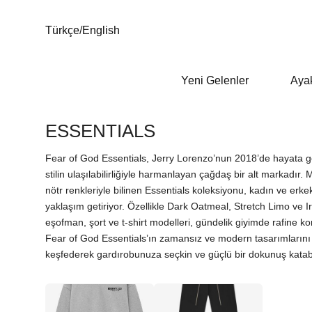
Türkçe
/
English
Yeni Gelenler
Aya
ESSENTIALS
Fear of God Essentials, Jerry Lorenzo’nun 2018’de hayata ge
stilin ulaşılabilirliğiyle harmanlayan çağdaş bir alt markadır. M
nötr renkleriyle bilinen Essentials koleksiyonu, kadın ve erke
yaklaşım getiriyor. Özellikle Dark Oatmeal, Stretch Limo ve I
eşofman, şort ve t-shirt modelleri, gündelik giyimde rafine konf
Fear of God Essentials’ın zamansız ve modern tasarımlarını s
keşfederek gardırobunuza seçkin ve güçlü bir dokunuş katabil