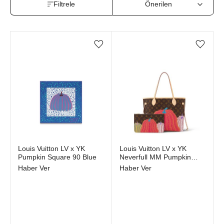
Filtrele
Favorilere ekle/çıkar
Favorilere ekle/çıkar
Stokta yok
Stokta yok
Louis Vuitton LV x YK
Louis Vuitton LV x YK
Pumpkin Square 90 Blue
Neverfull MM Pumpkin
Print
Haber Ver
Haber Ver