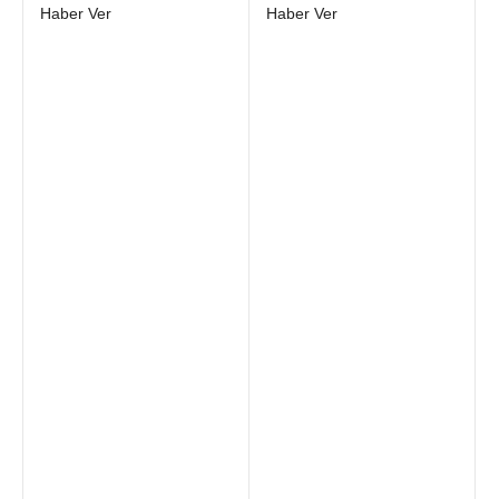
White Multicolored
Character Bandeau Brown
Haber Ver
Haber Ver