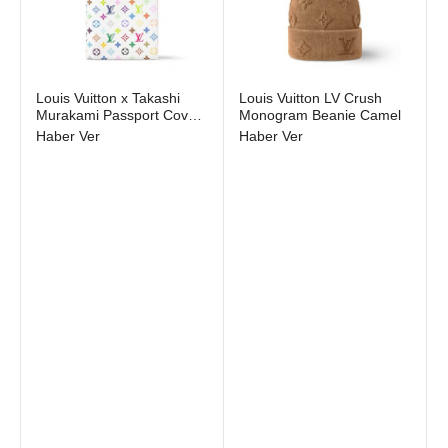
Stokta yok
Stokta yok
Louis Vuitton x Takashi
Louis Vuitton LV Crush
Murakami Passport Cover
Monogram Beanie Camel
White Multicolored
Haber Ver
Haber Ver