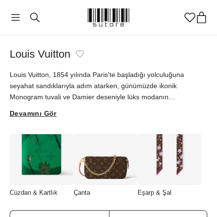
Louis Vuitton
Louis Vuitton, 1854 yılında Paris'te başladığı yolculuğuna
seyahat sandıklarıyla adım atarken, günümüzde ikonik
Monogram tuvali ve Damier deseniyle lüks modanın
sembollerinden biri haline geldi. Takashi Murakami gibi ünlü
Devamını Gör
sanatçılarla iş birliği yaparak yaratılan sınırlı sayıdaki kartlık ve
anahtarlıklarının yanı sıra Pochette Accessoires ve Key Pouch
gibi klasikleşmiş aksesuarları; fonksiyonel ve zamansız
tasarımlarıyla öne çıkar. Louis Vuitton'un zengin mirasını, sutore
ayrıcalığı ve orijinallik güvencesiyle keşfedebilirsiniz.
Cüzdan & Kartlık
Çanta
Eşarp & Şal