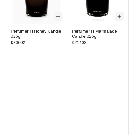
Perfumer H Honey Candle
Perfumer H Marmalade
325g
Candle 325g
₺
23602
₺
21402