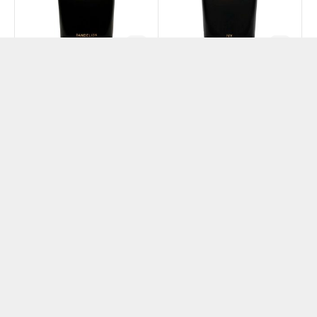
Perfumer H Dandelion
Perfumer H Ivy Candle
Candle 325g
325g
₺
23602
₺
21402