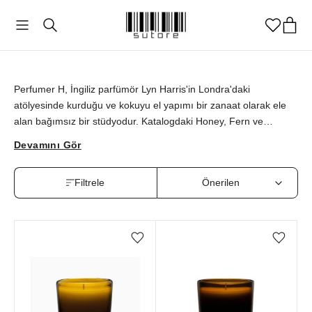
Perfumer H
Perfumer H, İngiliz parfümör Lyn Harris'in Londra'daki
atölyesinde kurduğu ve kokuyu el yapımı bir zanaat olarak ele
alan bağımsız bir stüdyodur. Katalogdaki Honey, Fern ve
Chateau mumları, el dökümü 325 gramlık cam gövdeleriyle
Devamını Gör
ortama sakin ve kalıcı bir koku bırakır. Perfumer H mumlarını
orijinallik güvencesiyle sutore'de bulabilirsiniz.
Filtrele
Favorilere ekle/çıkar
Favorilere ekle/çıkar