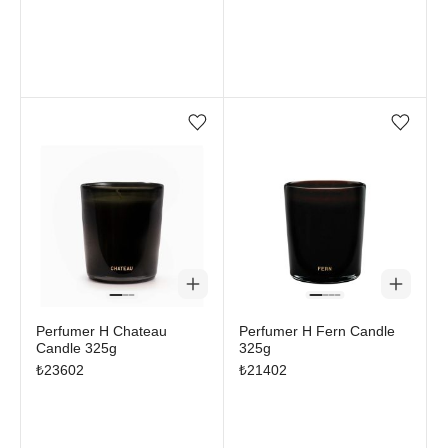
Favorilere ekle/çıkar
Favorilere ekle/çıkar
Perfumer H Chateau
Perfumer H Fern Candle
Candle 325g
325g
₺
23602
₺
21402