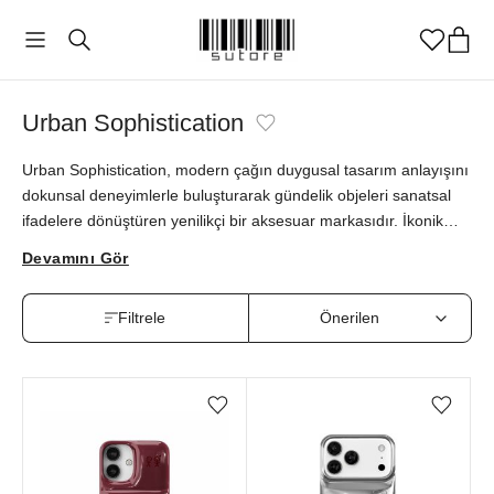
Urban Sophistication
Urban Sophistication, modern çağın duygusal tasarım anlayışını
dokunsal deneyimlerle buluşturarak gündelik objeleri sanatsal
ifadelere dönüştüren yenilikçi bir aksesuar markasıdır. İkonik
"The Puffer Case®" serisi, Mirror ve Ballerina gibi modellerle
Devamını Gör
telefon korumasını özgün estetikle harmanlarken; "The Soap
Case®" koleksiyonu Bow in Pink gibi sofistike detaylarıyla günlük
Filtrele
aksesuarlara zarif bir dokunuş katar. Stil ve fonksiyonelliği
hayatının her alanında bir arada arayanlar için tasarlanan Urban
Sophistication ürünlerini sutore ayrıcalığıyla keşfedebilirsiniz.
Favorilere ekle/çıkar
Favorilere ekle/çıkar