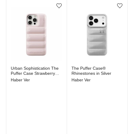
Favorilere ekle/çıkar
Favorilere ekle/çıkar
Stokta yok
Stokta yok
Urban Sophistication The
The Puffer Case®
Puffer Case Strawberry
Rhinestones in Silver
Frozen Yogurt
Haber Ver
Haber Ver