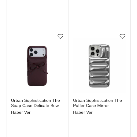
Favorilere ekle/çıkar
Favorilere ekle/çıkar
Stokta yok
Stokta yok
Urban Sophistication The
Urban Sophistication The
Soap Case Delicate Bow
Puffer Case Mirror
Dark Cherry
Haber Ver
Haber Ver