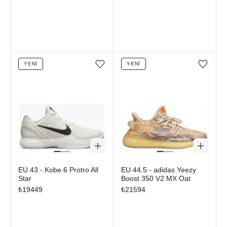
YENI
YENI
Favorilere ekle/çıkar
Favorilere ekle/çıkar
EU 43 - Kobe 6 Protro All
EU 44.5 - adidas Yeezy
Star
Boost 350 V2 MX Oat
₺
19449
₺
21594