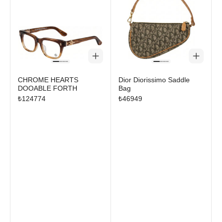
CHROME HEARTS
Dior Diorissimo Saddle
DOOABLE FORTH
Bag
₺
124774
₺
46949