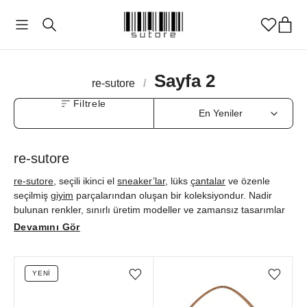
Sayfa 2
re-sutore
/
Filtrele
re-sutore
re-sutore
, seçili ikinci el
sneaker’lar
, lüks
çantalar
ve özenle
seçilmiş
giyim
parçalarından oluşan bir koleksiyondur. Nadir
bulunan renkler, sınırlı üretim modeller ve zamansız tasarımlar
aynı seçkide buluşur. Her ilan fotoğraflar üzerinden orijinallik ve
Devamını Gör
kondisyon açısından değerlendirilir, yalnızca standartlarımızı
karşılayan parçalar yayına alınır. Aradığını hızlıca bulmak için
filtreleyerek keşfet, dolabında bekleyen parçalar varsa
satışa
YENI
Favorilere ekle/çıkar
Favorilere ekle/çıkar
çıkar
ve bu seçkin dolaşıma sen de katkı ver.