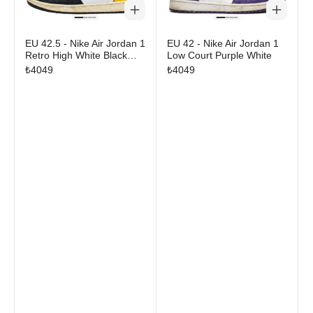
EU 42.5 - Nike Air Jordan 1
EU 42 - Nike Air Jordan 1
Retro High White Black
Low Court Purple White
Volt University Gold
₺
4049
₺
4049