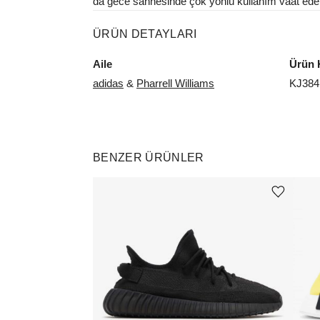
da gece sahnesinde çok yönlü kullanım vaat eden
ÜRÜN DETAYLARI
Aile
Ürün 
adidas
&
Pharrell Williams
KJ384
BENZER ÜRÜNLER
Ürünü istek listesine ekle veya listeden çıkar