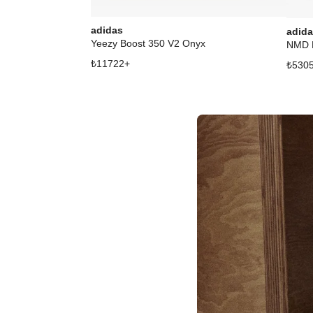
adidas
adid
Yeezy Boost 350 V2 Onyx
NMD H
₺
11722
+
₺
530