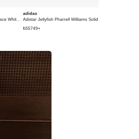
adidas
adidas
Adizero Evo SL Pharrell Humanrace White Green Blue
Adistar Jellyfish Pharrell Williams Solid Grey Black
₺
55749
+
₺
22034
+