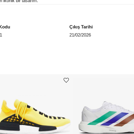
 ikonik bir tasarım.
EU 4
EU 4
Kodu
Çıkış Tarihi
EU 4
1
21/02/2026
Aradığ
Ürünü istek listesine ekle veya listeden çıkar