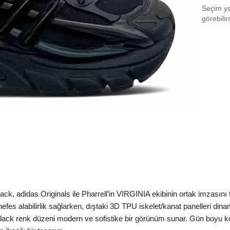
Seçim yap
EU 3
görebilir
EU 3
EU 3
EU 3
EU 3
EU 4
EU 4
EU 4
EU 4
lack, adidas Originals ile Pharrell’in VIRGINIA ekibinin ortak imzasını 
EU 4
fes alabilirlik sağlarken, dıştaki 3D TPU iskelet/kanat panelleri dinam
EU 4
ack renk düzeni modern ve sofistike bir görünüm sunar. Gün boyu ko