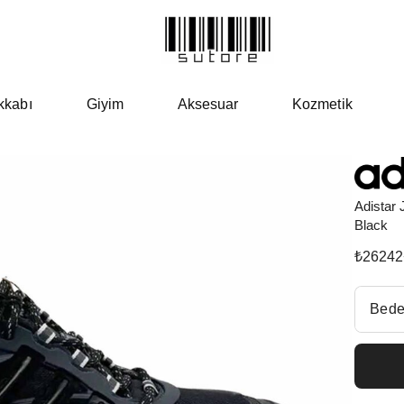
kkabı
Giyim
Aksesuar
Kozmetik
Adistar J
Black
₺
26242
Beden Se
Bede
Fiyatl
EU 3