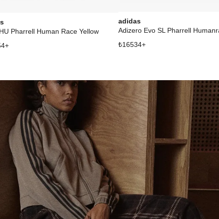
adidas
as
U Pharrell Human Race Yellow
₺
16534
+
54
+