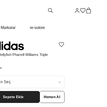
Markalar
re-sutore
Ürünü
istek
listesine
ellyfish Pharrell Williams Triple
ekle
veya
listeden
+
çıkar
ç
n Seç
ar neden ₺26242 değil?
Sepete Ekle
Hemen Al
6
₺
26242