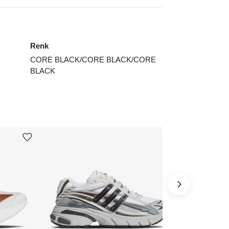
4⅔
₺
50249
EXPRESS ᐳᐳ
5⅓
₺
62624
Renk
6
₺
69472
CORE BLACK/CORE BLACK/CORE
ınız beden yok mu?
BLACK
Ürünü istek listesine ekle veya listeden çıkar
Ürünü istek listesine ekle veya listeden çıkar