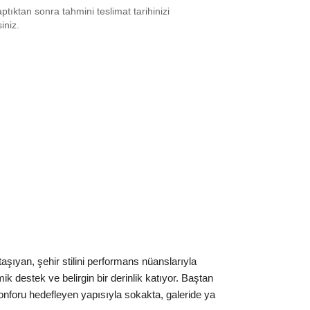
tıktan sonra tahmini teslimat tarihinizi
6⅔
₺
26242
siniz.
7⅓
₺
31577
8
₺
26242
8⅔
₺
31577
9⅓
₺
26242
0
₺
35564
0⅔
₺
43072
1⅓
₺
43072
2
₺
43072
taşıyan, şehir stilini performans nüanslarıyla
2⅔
₺
49974
ik destek ve belirgin bir derinlik katıyor. Baştan
3⅓
₺
45767
nforu hedefleyen yapısıyla sokakta, galeride ya