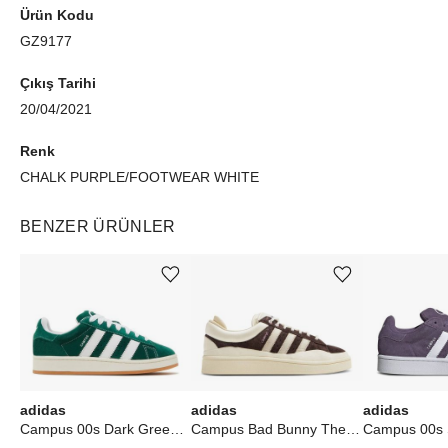
Ürün Kodu
GZ9177
Çıkış Tarihi
20/04/2021
Renk
CHALK PURPLE/FOOTWEAR WHITE
BENZER ÜRÜNLER
Ürünü istek listesine ekle veya listeden çıkar
Ürünü istek listesine ekle veya listeden çıkar
adidas
adidas
adidas
Campus 00s Dark Green Cloud White
Campus Bad Bunny The Last Campus