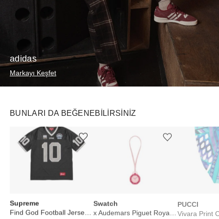
adidas
Markayı Keşfet
BUNLARI DA BEĞENEBILIRSINIZ
Ürünü istek listesine ekle veya listeden çıkar
Ürünü istek listesine ekle veya listeden çıkar
Supreme
Swatch
PUCCI
Find God Football Jersey Black
x Audemars Piguet Royal Pop Lépine Otto Rosso