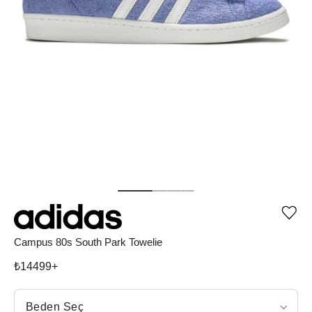
Ürü
iste
list
Campus 80s South Park Towelie
ekle
vey
₺
14499
+
list
çıka
Beden Seç
Beden Seç