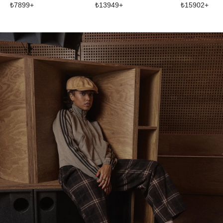
₺
7899
+
₺
13949
+
₺
15902
+