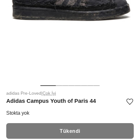
adidas Pre-Loved
|
Çok İyi
Adidas Campus Youth of Paris 44
Ürü
iste
list
Stokta yok
ekle
vey
list
Tükendi
çıka