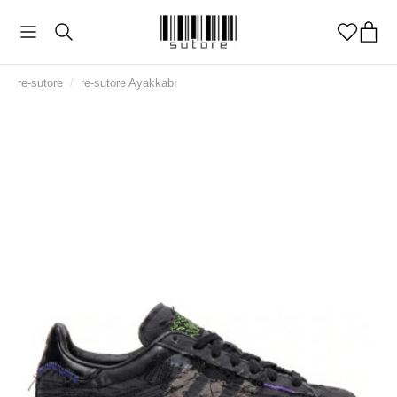
re-sutore
/
re-sutore Ayakkabı