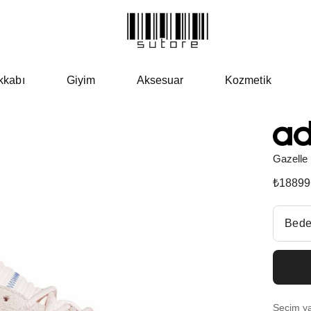
kkabı
Giyim
Aksesuar
Kozmetik
Gazelle
₺
18899
Beden Se
Bede
Fiyatl
EU 3
Seçim yap