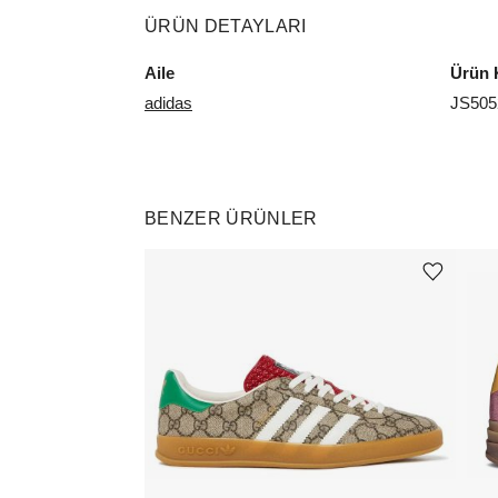
ÜRÜN DETAYLARI
Aile
Ürün 
adidas
JS505
BENZER ÜRÜNLER
Ürünü istek listesine ekle veya listeden çıkar