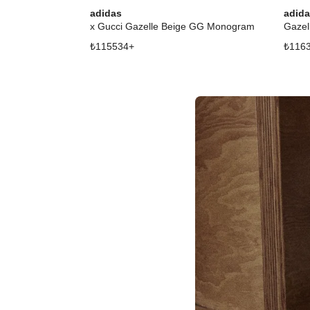
adidas
adid
x Gucci Gazelle Beige GG Monogram
Gazel
₺
115534
+
₺
116