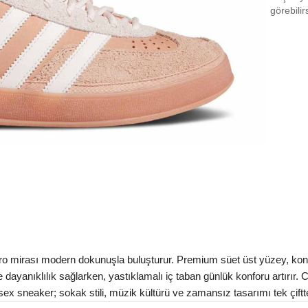
EU 3
görebilir
EU 3
EU 3
EU 3
EU 3
EU 4
EU 4
EU 4
EU 4
EU 4
o mirası modern dokunuşla buluşturur. Premium süet üst yüzey, kontr
EU 4
yanıklılık sağlarken, yastıklamalı iç taban günlük konforu artırır. C
sex sneaker; sokak stili, müzik kültürü ve zamansız tasarımı tek çiftte b
EU 4