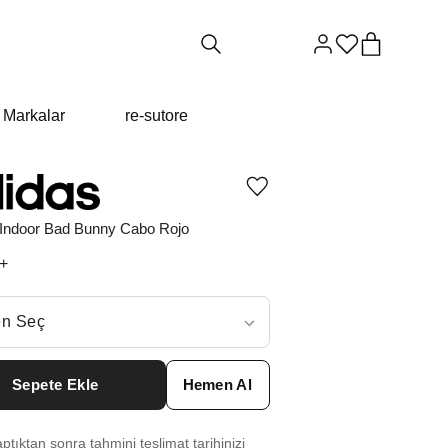
Markalar
re-sutore
Ürünü
istek
listesine
 Indoor Bad Bunny Cabo Rojo
ekle
veya
+
listeden
çıkar
ç
n Seç
ar neden ₺18899 değil?
Sepete Ekle
Hemen Al
6
₺
24949
tıktan sonra tahmini teslimat tarihinizi