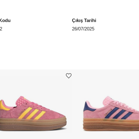
EU 4
Kodu
Çıkış Tarihi
EU 4
2
26/07/2025
EU 4
Aradığ
Ürünü istek listesine ekle veya listeden çıkar