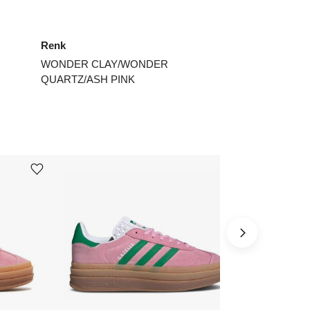
7⅓
₺
22584
Renk
8
₺
21814
WONDER CLAY/WONDER
8⅔
₺
18899
QUARTZ/ASH PINK
ınız beden yok mu?
Ürünü istek listesine ekle veya listeden çıkar
Ürünü istek listesine ekle veya listeden çıkar