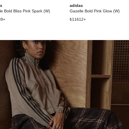
as
adidas
le Bold Bliss Pink Spark (W)
Gazelle Bold Pink Glow (W)
39
+
₺
11612
+