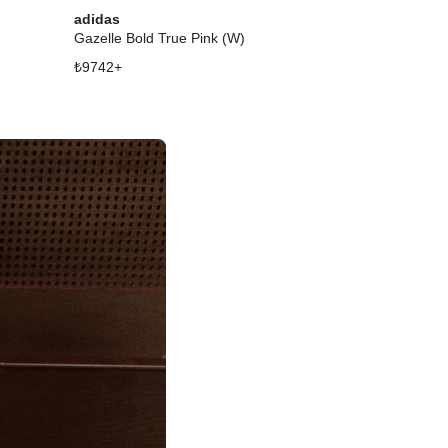
adidas
adidas
Gazelle Bold True Pink (W)
Gazelle Valent
₺
9742
+
₺
14967
+