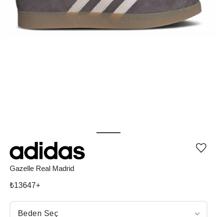
Ürü
iste
list
Gazelle Real Madrid
ekle
vey
₺
13647
+
list
çıka
Beden Seç
Beden Seç