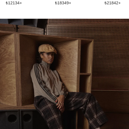
₺
12134
+
₺
18349
+
₺
21842
+