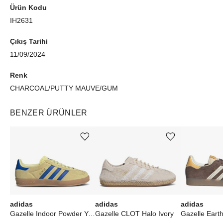
Ürün Kodu
IH2631
Çıkış Tarihi
11/09/2024
Renk
CHARCOAL/PUTTY MAUVE/GUM
BENZER ÜRÜNLER
Ürünü istek listesine ekle veya listeden çıkar
Ürünü istek listesine ekle veya listeden çıkar
adidas
adidas
adidas
Gazelle Indoor Powder Yellow Royal Blue
Gazelle CLOT Halo Ivory
Gazelle Earth