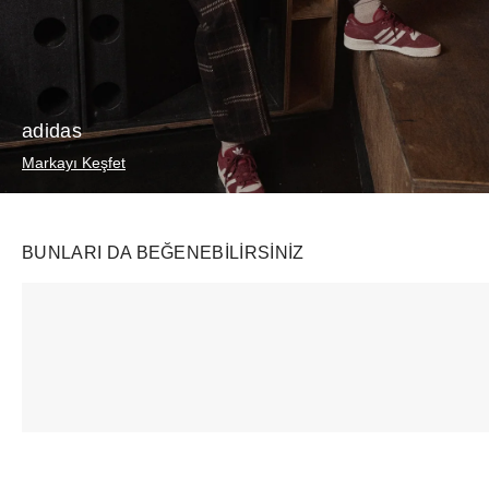
adidas
Markayı Keşfet
BUNLARI DA BEĞENEBILIRSINIZ
Ürünü istek listesine ekle veya listeden çıkar
Ürünü istek listesine ekle veya listeden çıkar
Supreme
Rhode
Rhode
2-in-1 GORE-TEX Parka + Reversible 700-Fill Down Liner Jacket Black
Highlight Milk Pearly Warm Bronze
Glazing Milk 