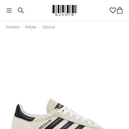
Sneaker
/
Adidas
/
Spezial