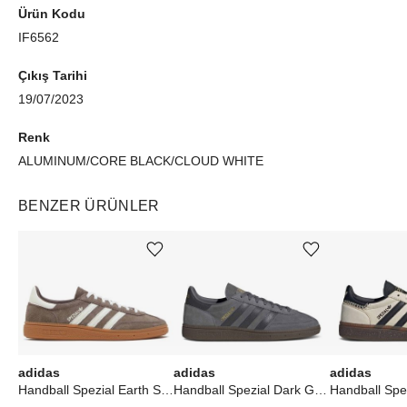
Ürün Kodu
IF6562
Çıkış Tarihi
19/07/2023
Renk
ALUMINUM/CORE BLACK/CLOUD WHITE
BENZER ÜRÜNLER
Ürünü istek listesine ekle veya listeden çıkar
Ürünü istek listesine ekle veya listeden çıkar
adidas
adidas
adidas
Handball Spezial Earth Strata Gum (W)
Handball Spezial Dark Grey Black Gum