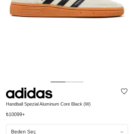
Ürü
iste
list
Handball Spezial Aluminum Core Black (W)
ekle
vey
₺
10099
+
list
çıka
Beden Seç
Beden Seç