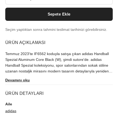
Sepete Ekle
Seçim yaptıktan sonra tahmini teslimat tarihinizi görebilirsiniz.
ÜRÜN AÇIKLAMASI
Temmuz 2023'te IF6562 koduyla satışa çıkan adidas Handball
Spezial Aluminum Core Black (W), şimdi sutore'de. adidas
Handball Spezial koleksiyonu, spor salonlarından sokak stiline
uzanan nostaljik mirasını modern tasarım detaylarıyla yeniden
canlandırıyor. Sınırlı üretilen model, orijinallik kontrolünden
Devamını oku
geçerek gönderilir.
ÜRÜN DETAYLARI
Aile
adidas