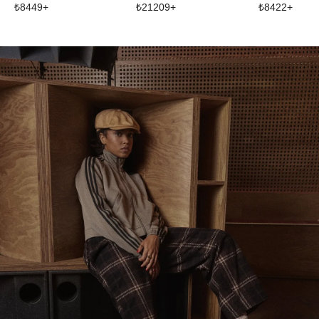
₺
8449
+
₺
21209
+
₺
8422
+