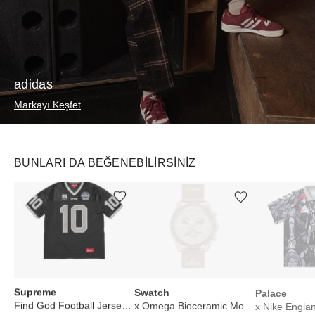
adidas
Markayı Keşfet
BUNLARI DA BEĞENEBILIRSINIZ
Ürünü istek listesine ekle veya listeden çıkar
Ürünü istek listesine ekle veya listeden çıkar
Supreme
Swatch
Palace
Find God Football Jersey Black
x Omega Bioceramic Moonswatch Mission to Saturn