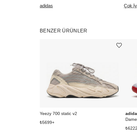
adidas
Çok İy
BENZER ÜRÜNLER
Ürünü istek listesine ekle veya listeden çıkar
adid
Yeezy 700 static v2
Dame
₺
5699
+
₺
622