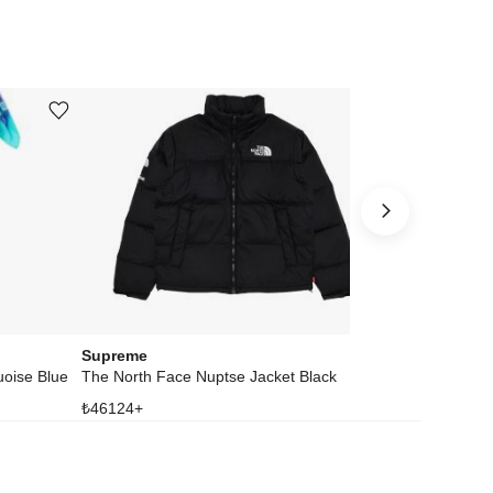
Ürünü istek listesine ekle veya listeden çıkar
Ürünü istek listesine ekle veya listeden çıkar
Supreme
Rhode
uoise Blue
The North Face Nuptse Jacket Black
Pocket Bronze
₺
46124
+
₺
3994
+