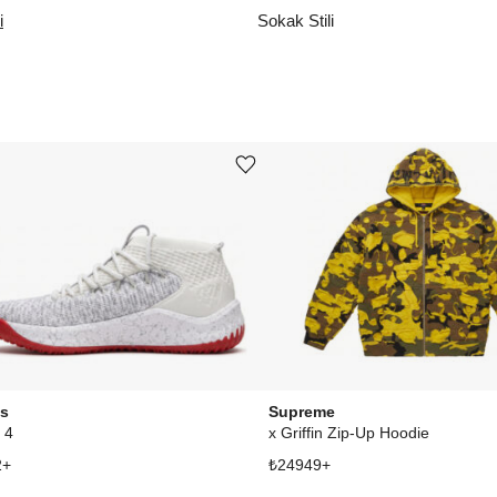
i
Sokak Stili
Ürünü istek listesine ekle veya listeden çıkar
as
Supreme
 4
x Griffin Zip-Up Hoodie
2
+
₺
24949
+