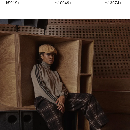
₺
5919
+
₺
10649
+
₺
13674
+