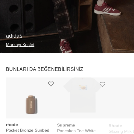
adidas
Markayı Keşfet
BUNLARI DA BEĞENEBILIRSINIZ
Ürünü istek listesine ekle veya listeden çıkar
Ürünü istek listesine ekle veya listeden çıkar
rhode
Supreme
Rhode
Pocket Bronze Sunbed
Pancakes Tee White
Glazing Milk 