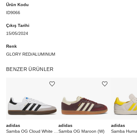
Ürün Kodu
ID9066
Çıkış Tarihi
15/05/2024
Renk
GLORY RED/ALUMINUM
BENZER ÜRÜNLER
Ürünü istek listesine ekle veya listeden çıkar
Ürünü istek listesine ekle veya listeden çıkar
adidas
adidas
adidas
Samba OG Cloud White Core Black
Samba OG Maroon (W)