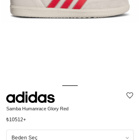
Ürü
iste
list
Samba Humanrace Glory Red
ekle
vey
₺
10512
+
list
çıka
Beden Seç
Beden Seç