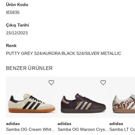
Ürün Kodu
IE5835
Çıkış Tarihi
15/12/2023
Renk
PUTTY GREY S24/AURORA BLACK S24/SILVER METALLIC
BENZER ÜRÜNLER
Ürünü istek listesine ekle veya listeden çıkar
Ürünü istek listesine ekle veya listeden çıkar
adidas
adidas
adidas
Samba OG Cream White Sand Strata (W)
Samba OG Maroon Crystal Sand (W)