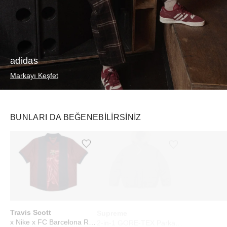
adidas
Markayı Keşfet
BUNLARI DA BEĞENEBILIRSINIZ
Ürünü istek listesine ekle veya listeden çıkar
Ürünü istek listesine ekle veya listeden çıkar
Travis Scott
Supreme
Starbucks
x Nike x FC Barcelona Retro 2000/01 Home Skeleton Jersey Multicolor
2-in-1 GORE-TEX Parka + Reversible 700-Fill Down Liner Jacket Black