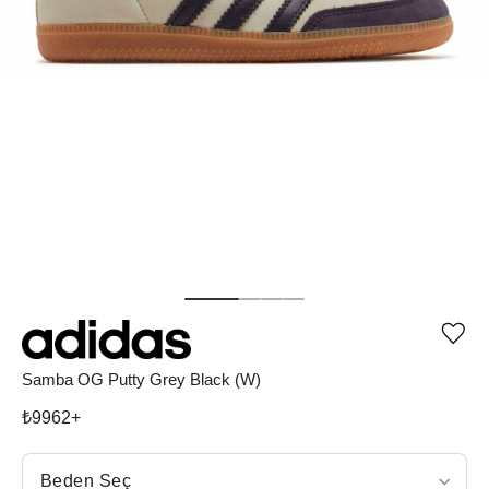
Ürü
iste
list
Samba OG Putty Grey Black (W)
ekle
vey
₺
9962
+
list
çıka
Beden Seç
Beden Seç