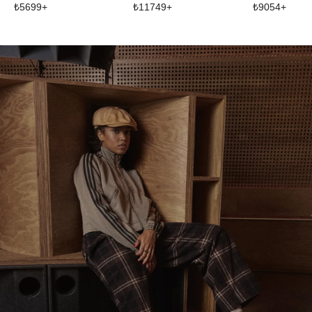
₺
5699
+
₺
11749
+
₺
9054
+