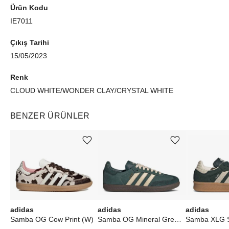
Ürün Kodu
IE7011
Çıkış Tarihi
15/05/2023
Renk
CLOUD WHITE/WONDER CLAY/CRYSTAL WHITE
BENZER ÜRÜNLER
Ürünü istek listesine ekle veya listeden çıkar
Ürünü istek listesine ekle veya listeden çıkar
adidas
adidas
adidas
Samba OG Cow Print (W)
Samba OG Mineral Green Crystal Sand (W)