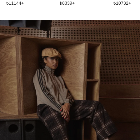
₺
11144
+
₺
8339
+
₺
10732
+