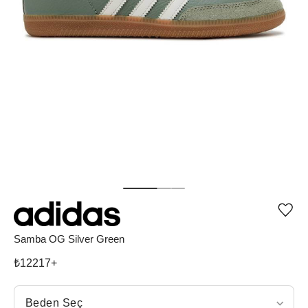
Ürü
iste
list
Samba OG Silver Green
ekle
vey
₺
12217
+
list
çıka
Beden Seç
Beden Seç