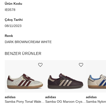
Ürün Kodu
IE0578
Çıkış Tarihi
08/11/2023
Renk
DARK BROWN/CREAM WHITE
BENZER ÜRÜNLER
Ürünü istek listesine ekle veya listeden çıkar
Ürünü istek listesine ekle veya listeden çıkar
adidas
adidas
adidas
Samba Pony Tonal Wales Bonner Cream White
Samba OG Maroon Crystal Sand (W)