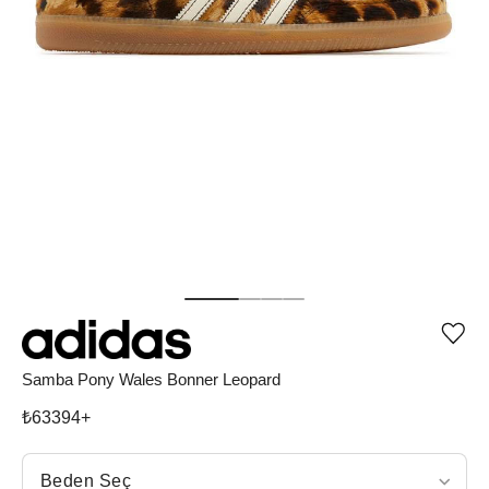
Ürü
iste
list
Samba Pony Wales Bonner Leopard
ekle
vey
₺
63394
+
list
çıka
Beden Seç
Beden Seç