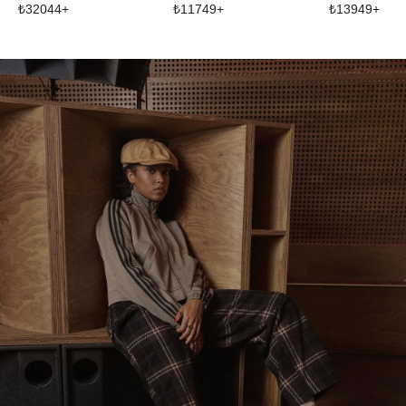
₺
32044
+
₺
11749
+
₺
13949
+