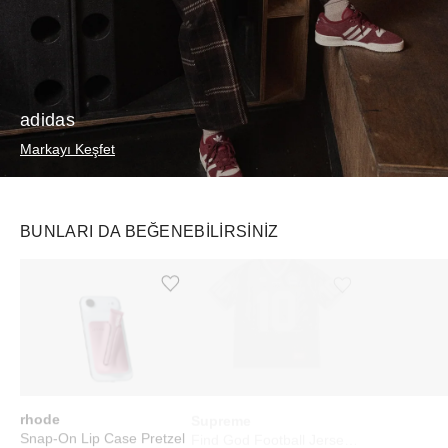
adidas
Markayı Keşfet
BUNLARI DA BEĞENEBILIRSINIZ
Ürünü istek listesine ekle veya listeden çıkar
Ürünü istek listesine ekle veya listeden çıkar
rhode
Supreme
Prada
Snap-On Lip Case Pretzel
Find God Football Jersey Black