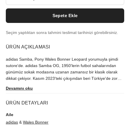
Sepete Ekle
Seçim yaptıktan sonra tahmini teslimat tarihinizi görebilirsiniz.
ÜRÜN AÇIKLAMASI
adidas Samba, Pony Wales Bonner Leopard yorumuyla şimdi
sutore'de. adidas Samba OG, 1950’lerin futbol sahalarından
günümüz sokak modasına uzanan zamansız bir klasik olarak
dikkat çekiyor. Kasım 2023'teki çıkışından beri Türkiye'de zor
bulunan model, orijinallik kontrolünün ardından size ulaştırılır.
Devamını oku
ÜRÜN DETAYLARI
Aile
adidas
&
Wales Bonner