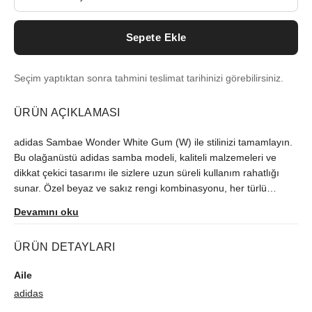
Sepete Ekle
Seçim yaptıktan sonra tahmini teslimat tarihinizi görebilirsiniz.
ÜRÜN AÇIKLAMASI
adidas Sambae Wonder White Gum (W) ile stilinizi tamamlayın.
Bu olağanüstü adidas samba modeli, kaliteli malzemeleri ve
dikkat çekici tasarımı ile sizlere uzun süreli kullanım rahatlığı
sunar. Özel beyaz ve sakız rengi kombinasyonu, her türlü
kıyafetle kombinlemeye uygundur. Her koşulda ayaklarınızı
Devamını oku
rahat tutan bu benzersiz ürün, adidas sevginizi her yerde
göstermeniz için mükemmel bir fırsat.
ÜRÜN DETAYLARI
Aile
adidas