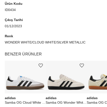
Ürün Kodu
ID0434
Çıkış Tarihi
01/12/2023
Renk
WONDER WHITE/CLOUD WHITE/SILVER METALLIC
BENZER ÜRÜNLER
Ürünü istek listesine ekle veya listeden çıkar
Ürünü istek listesine ekle veya listeden çıkar
adidas
adidas
adidas
Samba OG Cloud White Core Black
Samba OG Wonder White Black Pony (W)