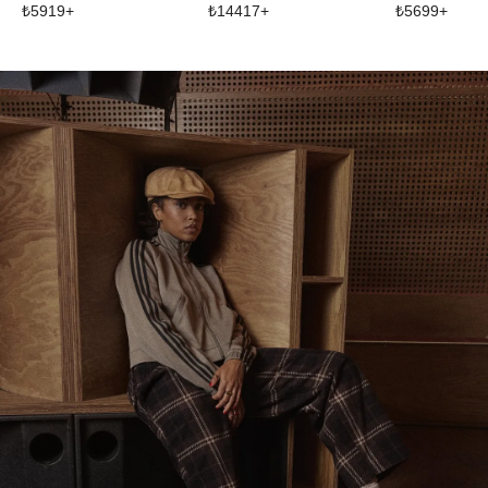
₺
5919
+
₺
14417
+
₺
5699
+