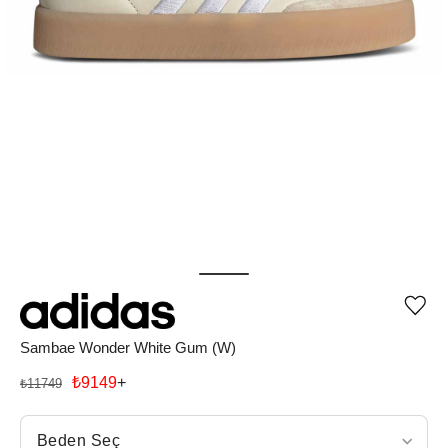
Ürü
iste
list
Sambae Wonder White Gum (W)
ekle
vey
₺
9149
+
₺
11749
list
çıka
Beden Seç
Beden Seç