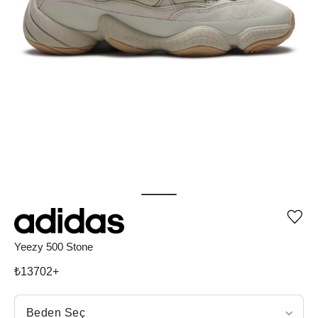
Ürü
iste
list
Yeezy 500 Stone
ekle
vey
₺
13702
+
list
çıka
Beden Seç
Beden Seç