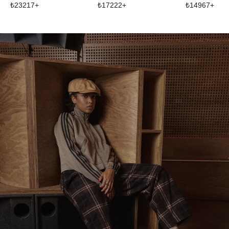
₺
17222
+
₺
14967
+
₺
23217
+