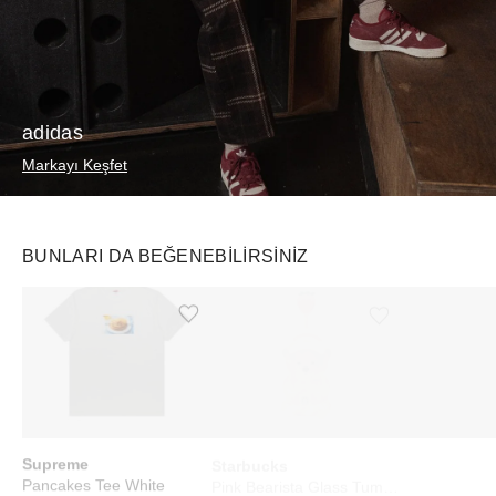
adidas
Markayı Keşfet
BUNLARI DA BEĞENEBILIRSINIZ
Ürünü istek listesine ekle veya listeden çıkar
Ürünü istek listesine ekle veya listeden çıkar
Supreme
Starbucks
Touchland
Pancakes Tee White
Pink Bearista Glass Tumbler Cup