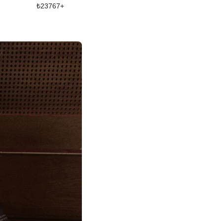
₺
23767
+
₺
22639
+