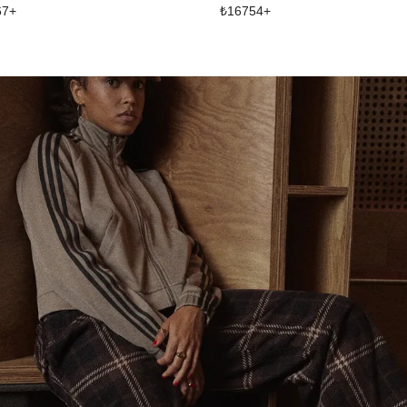
67
+
₺
16754
+