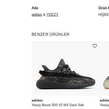
Aile
Ürün 
adidas
&
YEEZY
HQ63
BENZER ÜRÜNLER
Ürünü istek listesine ekle veya listeden çıkar
adidas
adid
Yeezy Boost 350 V2 MX Dark Salt
Yeezy