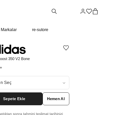
Markalar
re-sutore
Ürünü
istek
listesine
oost 350 V2 Bone
ekle
veya
+
listeden
çıkar
ç
n Seç
ar neden ₺18872 değil?
Sepete Ekle
Hemen Al
6
₺
22419
tıktan sonra tahmini teslimat tarihinizi