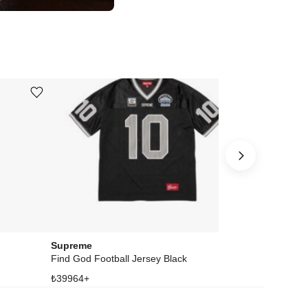
Ürünü istek listesine ekle veya listeden çıkar
Ürünü istek listesine ekle veya listeden çıkar
Supreme
Swatch
Find God Football Jersey Black
₺
39964
+
₺
97494
+