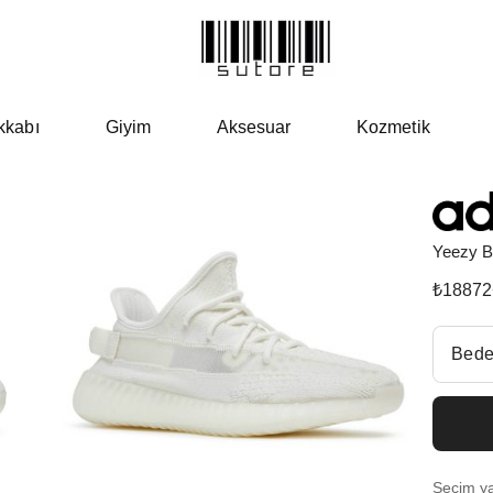
kkabı
Giyim
Aksesuar
Kozmetik
Yeezy B
₺
18872
Beden Se
Bede
Fiyatl
EU 3
Seçim yap