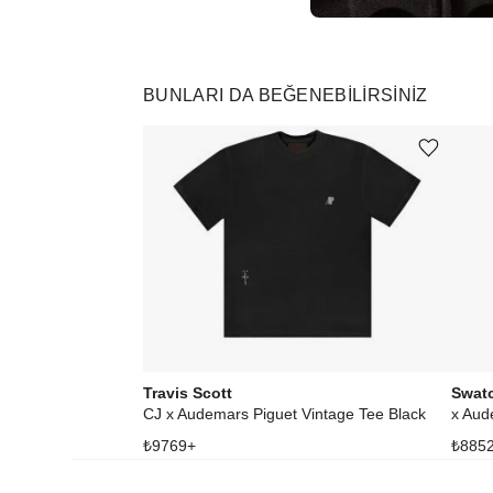
BUNLARI DA BEĞENEBILIRSINIZ
Ürünü istek listesine ekle veya listeden çıkar
Travis Scott
Swat
CJ x Audemars Piguet Vintage Tee Black
₺
9769
+
₺
885