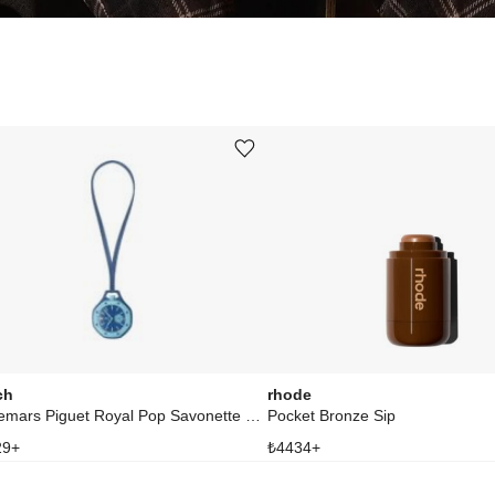
Ürünü istek listesine ekle veya listeden çıkar
ch
rhode
x Audemars Piguet Royal Pop Savonette Làn Ba
Pocket Bronze Sip
29
+
₺
4434
+