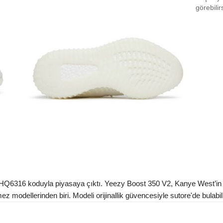
EU 3
görebilir
EU 3
EU 3
EU 3
EU 3
EU 4
EU 4
EU 4
EU 4
EU 4
6316 koduyla piyasaya çıktı. Yeezy Boost 350 V2, Kanye West’in yarat
modellerinden biri. Modeli orijinallik güvencesiyle sutore'de bulabili
EU 4
EU 4