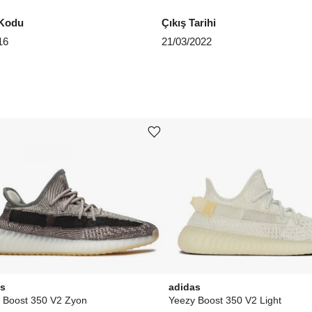
Kodu
Çıkış Tarihi
EU 4
16
21/03/2022
EU 4
EU 4
EU 4
EU 4
Ürünü istek listesine ekle veya listeden çıkar
EU 4
EU 4
Aradığ
as
adidas
 Boost 350 V2 Zyon
Yeezy Boost 350 V2 Light