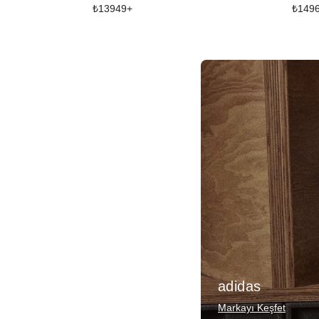
₺
13949
+
₺
149
adidas
Markayı Keşfet