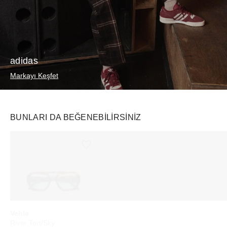
adidas
Markayı Keşfet
BUNLARI DA BEĞENEBILIRSINIZ
Ürünü istek listesine ekle veya listeden çıkar
Ürünü istek listesine ekle veya listeden çıkar
Vehla
SKIMS
Starbucks
River Tort/Sky
Soft Lounge Tank Heather Grey