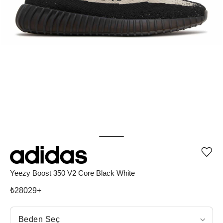
Ürü
iste
list
Yeezy Boost 350 V2 Core Black White
ekle
vey
₺
28029
+
list
çıka
Beden Seç
Beden Seç