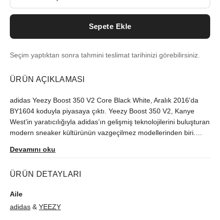
Sepete Ekle
Seçim yaptıktan sonra tahmini teslimat tarihinizi görebilirsiniz.
ÜRÜN AÇIKLAMASI
adidas Yeezy Boost 350 V2 Core Black White, Aralık 2016'da
BY1604 koduyla piyasaya çıktı. Yeezy Boost 350 V2, Kanye
West’in yaratıcılığıyla adidas’ın gelişmiş teknolojilerini buluşturan
modern sneaker kültürünün vazgeçilmez modellerinden biri.
Modeli orijinallik güvencesiyle sutore'de bulabilirsiniz.
Devamını oku
ÜRÜN DETAYLARI
Aile
adidas
&
YEEZY