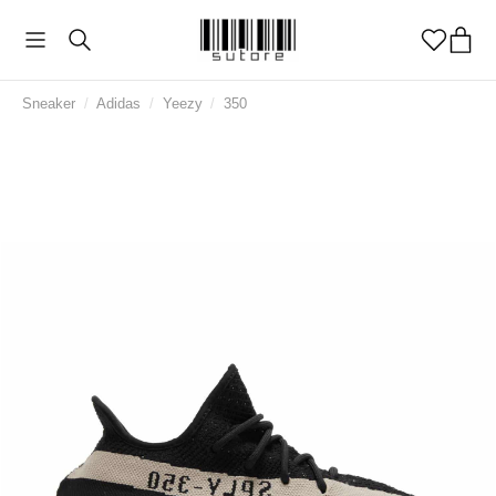
Sneaker
/
Adidas
/
Yeezy
/
350