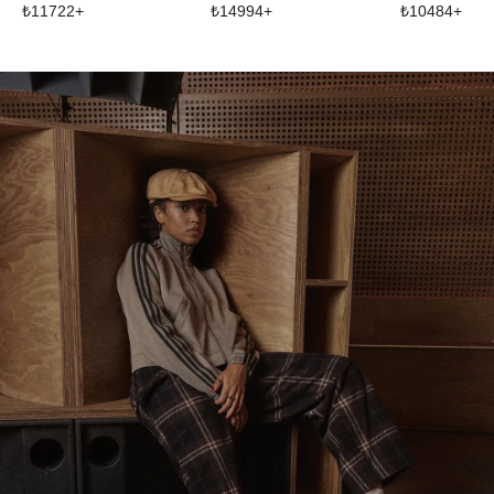
₺
11722
+
₺
14994
+
₺
10484
+