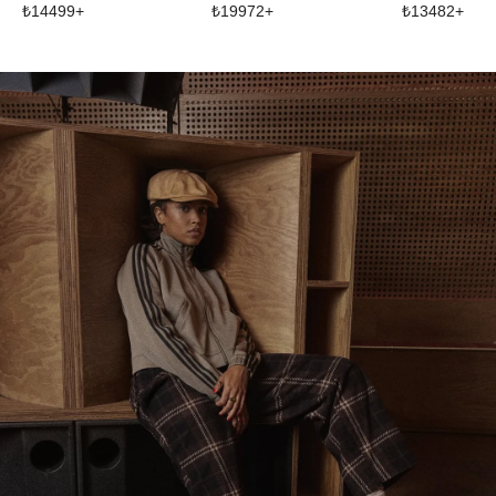
₺
14499
+
₺
19972
+
₺
13482
+