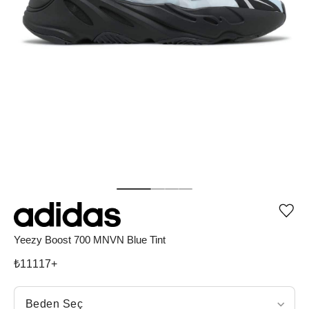
Ürü
iste
list
Yeezy Boost 700 MNVN Blue Tint
ekle
vey
₺
11117
+
list
çıka
Beden Seç
Beden Seç