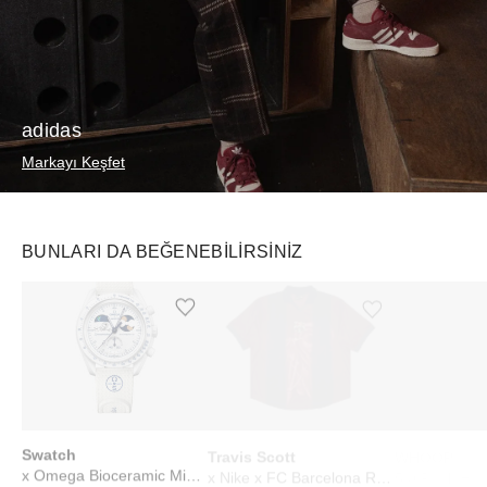
adidas
Markayı Keşfet
BUNLARI DA BEĞENEBILIRSINIZ
Ürünü istek listesine ekle veya listeden çıkar
Ürünü istek listesine ekle veya listeden çıkar
Swatch
Travis Scott
WHOOP
x Omega Bioceramic Mission To Earthphase Moonshine Gold Cold Moon White
x Nike x FC Barcelona Retro 2000/01 Home Skeleton Jersey Multicolor