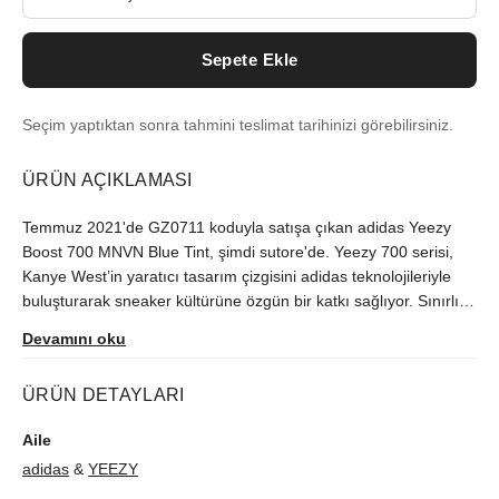
Sepete Ekle
Seçim yaptıktan sonra tahmini teslimat tarihinizi görebilirsiniz.
ÜRÜN AÇIKLAMASI
Temmuz 2021'de GZ0711 koduyla satışa çıkan adidas Yeezy
Boost 700 MNVN Blue Tint, şimdi sutore'de. Yeezy 700 serisi,
Kanye West’in yaratıcı tasarım çizgisini adidas teknolojileriyle
buluşturarak sneaker kültürüne özgün bir katkı sağlıyor. Sınırlı
üretilen model, orijinallik kontrolünden geçerek gönderilir.
Devamını oku
ÜRÜN DETAYLARI
Aile
adidas
&
YEEZY