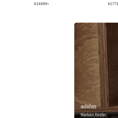
₺
14499
+
₺
177
adidas
Markayı Keşfet