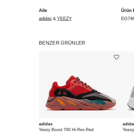
Aile
Ürün 
adidas
&
YEEZY
EG74
BENZER ÜRÜNLER
Ürünü istek listesine ekle veya listeden çıkar
adidas
adid
Yeezy Boost 700 Hi-Res Red
Yeezy