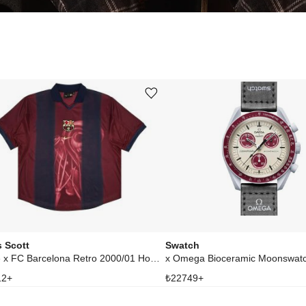
Ürünü istek listesine ekle veya listeden çıkar
s Scott
Swatch
x Nike x FC Barcelona Retro 2000/01 Home Skeleton Jersey Multicolor
12
+
₺
22749
+