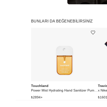
BUNLARI DA BEĞENEBILIRSINIZ
Ürünü istek listesine ekle veya listeden çıkar
Touchland
Travi
Power Mist Hydrating Hand Sanitizer Pumpkin-Tini
₺
2894
+
₺
160