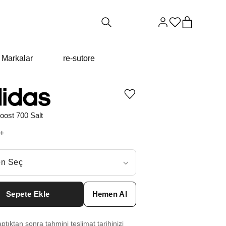
Markalar
re-sutore
Ürünü
istek
listesine
oost 700 Salt
ekle
veya
+
listeden
çıkar
ç
n Seç
ar neden ₺16974 değil?
Sepete Ekle
Hemen Al
6
₺
16974
tıktan sonra tahmini teslimat tarihinizi