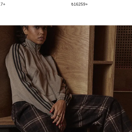
17
+
₺
16259
+