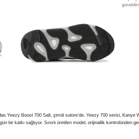
EU 3
görebilir
EU 3
EU 3
EU 3
EU 3
EU 4
EU 4
EU 4
EU 4
EU 4
s Yeezy Boost 700 Salt, şimdi sutore'de. Yeezy 700 serisi, Kanye Wes
n bir katkı sağlıyor. Sınırlı üretilen model, orijinallik kontrolünden ge
EU 4
EU 4