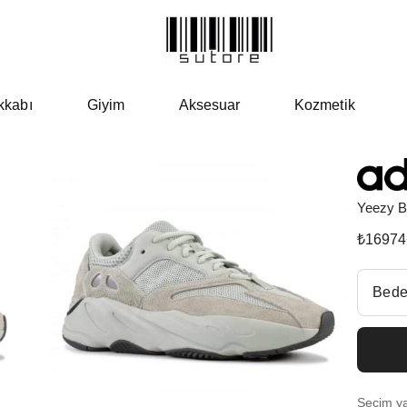
kkabı
Giyim
Aksesuar
Kozmetik
Yeezy B
₺
16974
Beden Se
Bede
Fiyatl
EU 3
Seçim yap