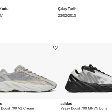
EU 4
Kodu
Çıkış Tarihi
87
23/02/2019
EU 4
EU 4
EU 4
EU 4
Ürünü istek listesine ekle veya listeden çıkar
EU 4
Aradığ
as
adidas
 Boost 700 V2 Cream
Yeezy Boost 700 MNVN Bone