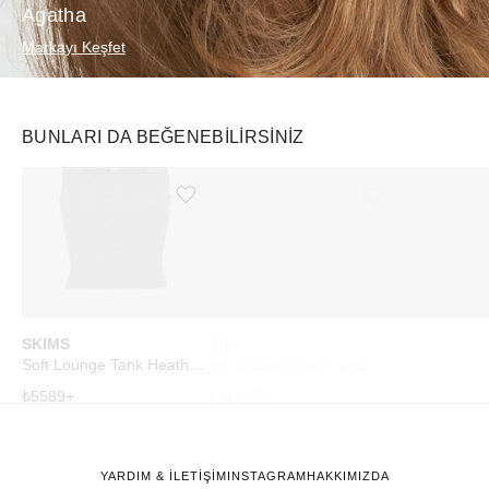
Agatha
Markayı Keşfet
BUNLARI DA BEĞENEBILIRSINIZ
Ürünü istek listesine ekle veya listeden çıkar
Ürünü istek listesine ekle veya listeden çıkar
SKIMS
Nike
New Balanc
Soft Lounge Tank Heather Grey
Air Jordan 1 Retro Low OG SP Travis Scott Sail Tropical Pink
₺
5589
+
₺
31907
+
₺
15572
+
YARDIM & İLETİŞİM
INSTAGRAM
HAKKIMIZDA