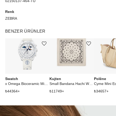
02150137-464-TU
Renk
ZEBRA
BENZER ÜRÜNLER
Ürünü istek listesine ekle veya listeden çıkar
Ürünü istek listesine ekle veya listeden çıkar
Swatch
Kujten
Polène
x Omega Bioceramic Mission To Earthphase Moonshine Gold Cold Moon White
Small Bandana Hachi White
₺
44364
+
₺
11749
+
₺
34657
+