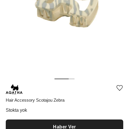
Ürü
iste
list
Hair Accessory Scotajou Zebra
ekle
vey
Stokta yok
list
çıka
Haber Ver