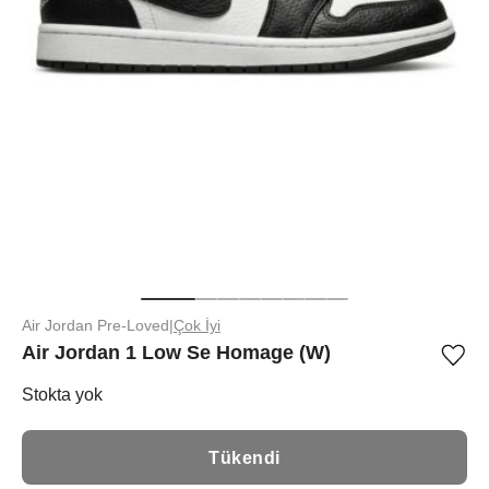
Air Jordan Pre-Loved
|
Çok İyi
Air Jordan 1 Low Se Homage (W)
Ürü
iste
list
Stokta yok
ekle
vey
list
Tükendi
çıka