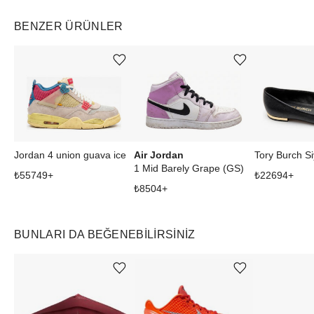
BENZER ÜRÜNLER
Ürünü istek listesine ekle veya listeden çıkar
Ürünü istek listesine ekle veya listeden çıkar
Air Jordan
Jordan 4 union guava ice
Tory Burch S
1 Mid Barely Grape (GS)
₺
55749
+
₺
22694
+
₺
8504
+
BUNLARI DA BEĞENEBILIRSINIZ
Ürünü istek listesine ekle veya listeden çıkar
Ürünü istek listesine ekle veya listeden çıkar