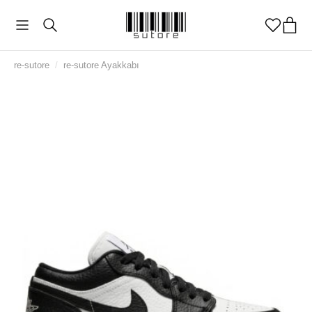
re-sutore
/
re-sutore Ayakkabı