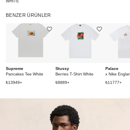
WHITE
BENZER ÜRÜNLER
Ürünü istek listesine ekle veya listeden çıkar
Ürünü istek listesine ekle veya listeden çıkar
Supreme
Stussy
Palace
Pancakes Tee White
Berries T-Shirt White
₺
13949
+
₺
8889
+
₺
11777
+