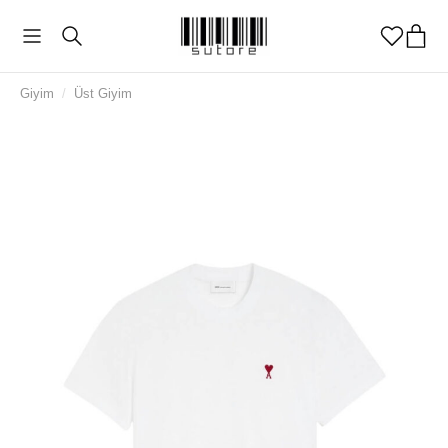
Giyim
/
Üst Giyim