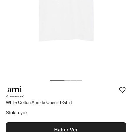
Ürü
iste
list
White Cotton Ami de Coeur T-Shirt
ekle
vey
Stokta yok
list
çıka
Haber Ver