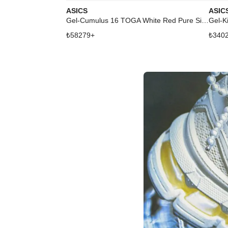
ASICS
ASIC
Gel-Cumulus 16 TOGA White Red Pure Silver
₺
58279
+
₺
340