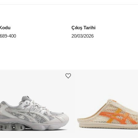
EU 4
EU 4
Kodu
Çıkış Tarihi
EU 4
689-400
20/03/2026
EU 4
EU 4
EU 4
Aradığ
Ürünü istek listesine ekle veya listeden çıkar