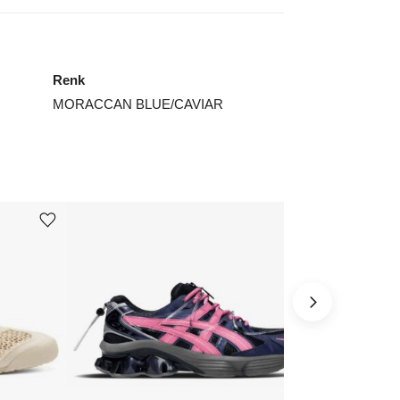
4
₺
23822
4.5
₺
23822
Renk
5
₺
23822
MORACCAN BLUE/CAVIAR
6
₺
24949
6.5
₺
25939
8
₺
35344
ınız beden yok mu?
Ürünü istek listesine ekle veya listeden çıkar
Ürünü istek listesine ekle veya listeden çıkar