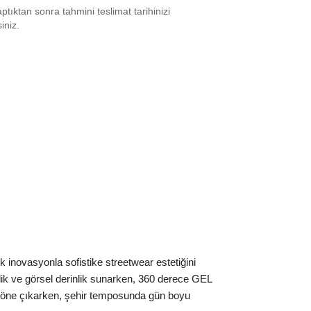
tıktan sonra tahmini teslimat tarihinizi
7
₺
23767
siniz.
7.5
₺
23822
8
₺
25939
9
₺
23822
9.5
₺
24949
0
₺
23822
0.5
₺
23767
1.5
₺
23822
2
₺
23767
ovasyonla sofistike streetwear estetiğini
2.5
₺
23767
irlik ve görsel derinlik sunarken, 360 derece GEL
3.5
₺
23822
le öne çıkarken, şehir temposunda gün boyu