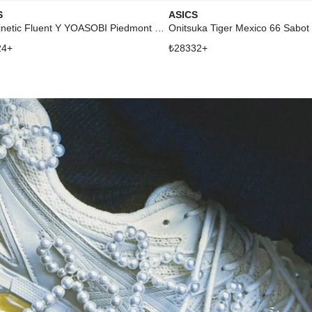
S
ASICS
Gel-Kinetic Fluent Y YOASOBI Piedmont Grey
24
+
₺
28332
+