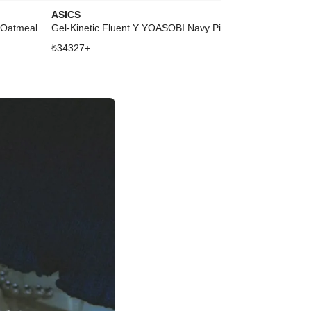
ASICS
ASICS
Onitsuka Tiger Mexico 66 Sabot Oatmeal Habanero
Gel-Kinetic Fluent Y YOASOBI Navy Pink
₺
34327
+
₺
20852
+