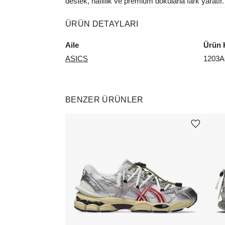
destek, hafiflik ve premium dokularla fark yaratır.
ÜRÜN DETAYLARI
Aile
Ürün 
ASICS
1203A
BENZER ÜRÜNLER
Ürünü istek listesine ekle veya listeden çıkar