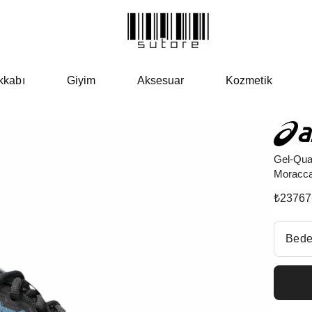
kkabı
Giyim
Aksesuar
Kozmetik
Gel-Qua
Moracca
₺
23767
Beden Se
Bede
Fiyatl
EU 3