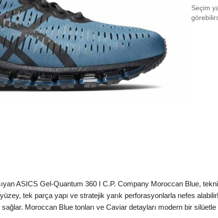
Seçim yap
EU 3
görebilir
EU 3
EU 3
EU 3
EU 3
EU 4
EU 4
EU 4
EU 4
yan ASICS Gel-Quantum 360 I C.P. Company Moroccan Blue, teknik in
EU 4
yüzey, tek parça yapı ve stratejik yarık perforasyonlarla nefes alabil
EU 4
sağlar. Moroccan Blue tonları ve Caviar detayları modern bir silüet