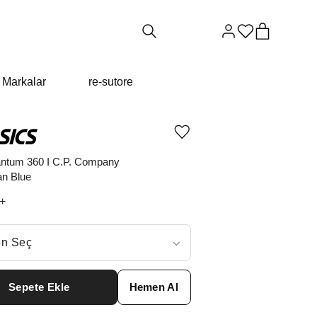
Markalar
re-sutore
Ürünü
istek
listesine
ntum 360 I C.P. Company
ekle
n Blue
veya
listeden
+
çıkar
ç
n Seç
ar neden ₺23767 değil?
Sepete Ekle
Hemen Al
6
₺
25939