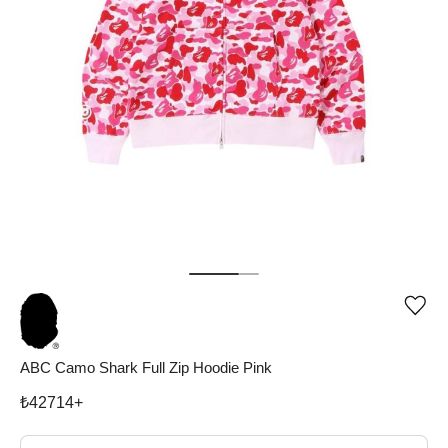
Ürü
iste
list
ekle
ABC Camo Shark Full Zip Hoodie Pink
vey
list
çıka
₺
42714
+
Beden Seç