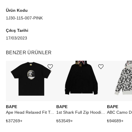
Ürün Kodu
1J30-115-007-PINK
Çıkış Tarihi
17/03/2023
BENZER ÜRÜNLER
Ürünü istek listesine ekle veya listeden çıkar
Ürünü istek listesine ekle veya listeden çıkar
BAPE
BAPE
BAPE
Ape Head Relaxed Fit Tee Black
1st Shark Full Zip Hoodie Black
₺
37269
+
₺
53549
+
₺
94689
+