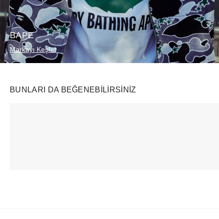
BAPE
Markayı Keşfet
BUNLARI DA BEĞENEBILIRSINIZ
Ürünü istek listesine ekle veya listeden çıkar
Ürünü istek listesine ekle veya listeden çıkar
Swatch
Nike
Swatch
x Omega Bioceramic Moonswatch Mission to Saturn
Kobe 6 Total Orange (GS)
₺
22722
+
₺
17964
+
₺
44364
+