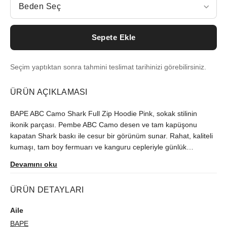
Beden Seç
Sepete Ekle
Seçim yaptıktan sonra tahmini teslimat tarihinizi görebilirsiniz.
ÜRÜN AÇIKLAMASI
BAPE ABC Camo Shark Full Zip Hoodie Pink, sokak stilinin
ikonik parçası. Pembe ABC Camo desen ve tam kapüşonu
kapatan Shark baskı ile cesur bir görünüm sunar. Rahat, kaliteli
kumaşı, tam boy fermuarı ve kanguru cepleriyle günlük
kullanıma uygundur. Sneaker kombinleriyle uyumlu, dikkat çekici
Devamını oku
ve koleksiyonluk bir hoodie arayanlar için birebir.
ÜRÜN DETAYLARI
Aile
BAPE