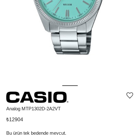
Ürü
iste
list
Analog MTP1302D-2A2VT
ekle
vey
₺
12904
list
çıka
Bu ürün tek bedende mevcut.