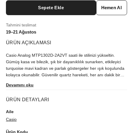
Sepete Ekle
Hemen Al
Tahmini teslimat
19–21 Ağustos
ÜRÜN AÇIKLAMASI
Casio Analog MTP1302D-2A2VT saati ile stilinizi yükseltin.
Gümüş kasa ve bilezik, şık bir dayanıklılık sunarken, etkileyici
turquoise mavi kadran ve parlak göstergeler her ışık koşulunda
kolayca okunabilir. Güvenilir quartz hareketi, her anı dakik bir
şekilde yaşamanızı sağlar. 3 konumundaki tarih göstergesi ile
Devamını oku
pratikliği artırılırken, 50 metre su direnci günlük hayatın
sürprizlerine karşı korunmanızı sağlar. İşte ya da doğa
ÜRÜN DETAYLARI
maceralarınızda, bu saat her yolculukta sadık bir eşlikçiniz
olacaktır.
Aile
Casio
Ürün Kodu