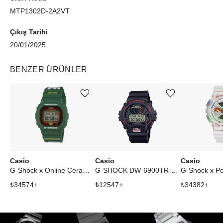
MTP1302D-2A2VT
Çıkış Tarihi
20/01/2025
BENZER ÜRÜNLER
Ürünü istek listesine ekle veya listeden çıkar
Ürünü istek listesine ekle veya listeden çıkar
Casio
Casio
Casio
G-Shock x Online Ceramics x Hodinkee DW5600OC23-3
G-SHOCK DW-6900TR-1DR
₺
34574
+
₺
12547
+
₺
34382
+