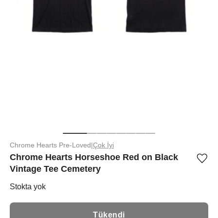
Chrome Hearts Pre-Loved
|
Çok İyi
Chrome Hearts Horseshoe Red on Black
Ürü
Vintage Tee Cemetery
iste
list
ekle
Stokta yok
vey
list
çıka
Tükendi