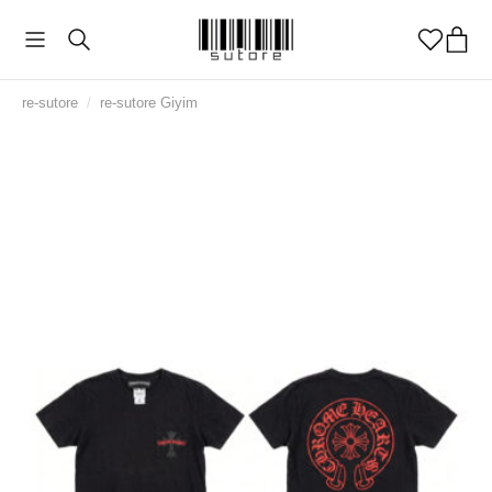
re-sutore
/
re-sutore Giyim