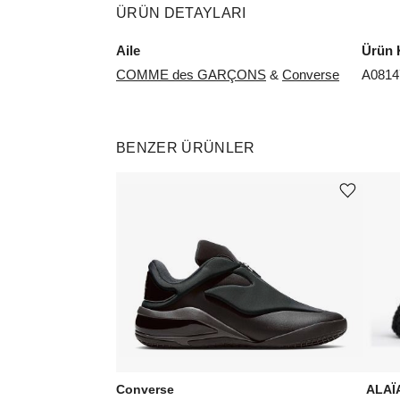
ÜRÜN DETAYLARI
Aile
Ürün 
COMME des GARÇONS
&
Converse
A081
BENZER ÜRÜNLER
Ürünü istek listesine ekle veya listeden çıkar
Converse
ALAÏ