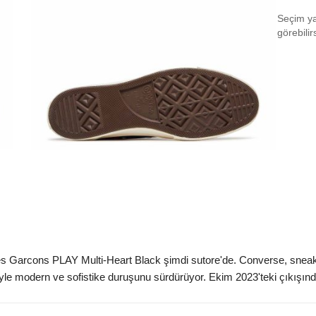
Seçim yap
EU 3
görebilir
EU 3
EU 3
EU 3
EU 3
EU 3
EU 4
EU 4
EU 4
 Garcons PLAY Multi-Heart Black şimdi sutore'de. Converse, sneake
EU 4
le modern ve sofistike duruşunu sürdürüyor. Ekim 2023'teki çıkışından
EU 4