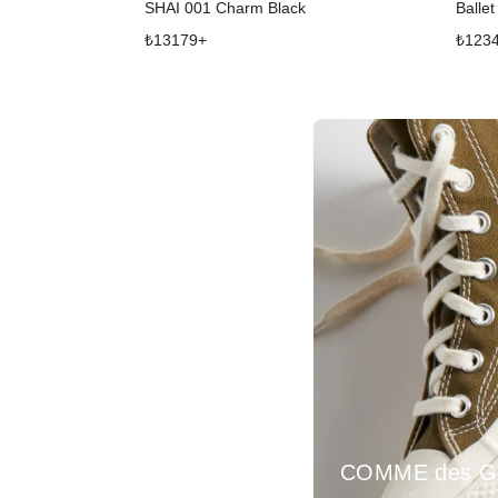
SHAI 001 Charm Black
Ballet
₺
13179
+
₺
123
COMME des 