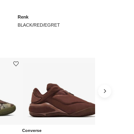
3
₺
23602
Renk
4
₺
21429
BLACK/RED/EGRET
4.5
₺
23547
5
₺
15572
6
₺
23547
Ürünü istek listesine ekle veya listeden çıkar
Ürünü istek listesine ekle veya listeden çıkar
6.5
₺
25939
8
₺
29349
ınız beden yok mu?
Converse
Converse