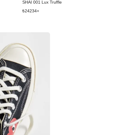
SHAI 001 Lux Truffle
₺
24234
+
₺
14967
+