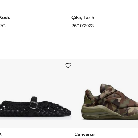
EU 4
Kodu
Çıkış Tarihi
EU 4
47C
26/10/2023
EU 4
EU 4
EU 4
Ürünü istek listesine ekle veya listeden çıkar
EU 4
EU 4
Aradığ
A
Converse