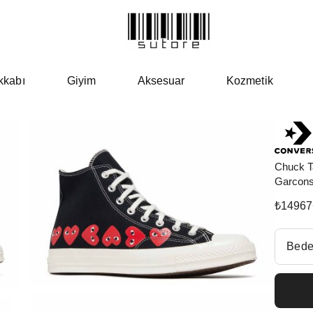
kkabı
Giyim
Aksesuar
Kozmetik
Chuck T
Garcons
₺
14967
Beden Se
Bede
Fiyatl
EU 3