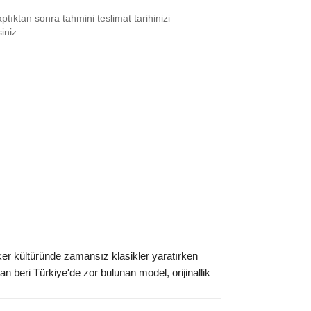
tıktan sonra tahmini teslimat tarihinizi
6.5
₺
21319
siniz.
7
₺
23547
7.5
₺
15572
8
₺
14967
9
₺
14967
9.5
₺
21319
0
₺
17112
1
₺
21319
1.5
₺
15572
r kültüründe zamansız klasikler yaratırken
2
₺
14967
 beri Türkiye'de zor bulunan model, orijinallik
2.5
₺
16837