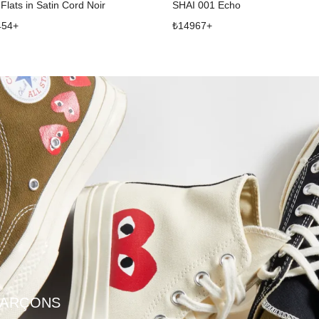
 Flats in Satin Cord Noir
SHAI 001 Echo
454
+
₺
14967
+
GARÇONS