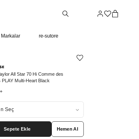
Markalar
re-sutore
Ürünü
istek
listesine
aylor All Star 70 Hi Comme des
ekle
veya
 PLAY Multi-Heart Black
listeden
çıkar
+
ç
n Seç
ar neden ₺14967 değil?
Sepete Ekle
Hemen Al
6
₺
25939