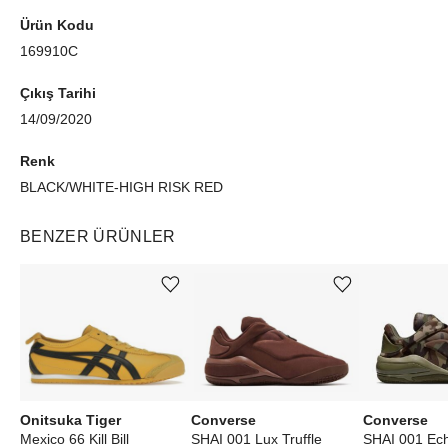
Ürün Kodu
169910C
Çıkış Tarihi
14/09/2020
Renk
BLACK/WHITE-HIGH RISK RED
BENZER ÜRÜNLER
Ürünü istek listesine ekle veya listeden çıkar
Ürünü istek listesine ekle veya listeden çıkar
Onitsuka Tiger
Converse
Converse
Mexico 66 Kill Bill
SHAI 001 Lux Truffle
SHAI 001 Ec