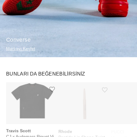
Converse
Markayı Keşfet
BUNLARI DA BEĞENEBILIRSINIZ
Ürünü istek listesine ekle veya listeden çıkar
Ürünü istek listesine ekle veya listeden çıkar
Travis Scott
Rhode
PUCCI
CJ x Audemars Piguet Vintage Tee Black
Peptide Lip Shape Twist