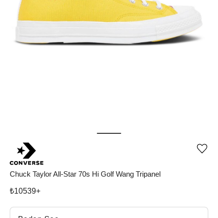
Ürü
iste
list
ekle
Chuck Taylor All-Star 70s Hi Golf Wang Tripanel
vey
list
₺
10539
+
çıka
Beden Seç