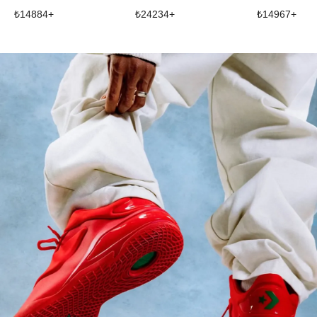
₺
14884
+
₺
24234
+
₺
14967
+