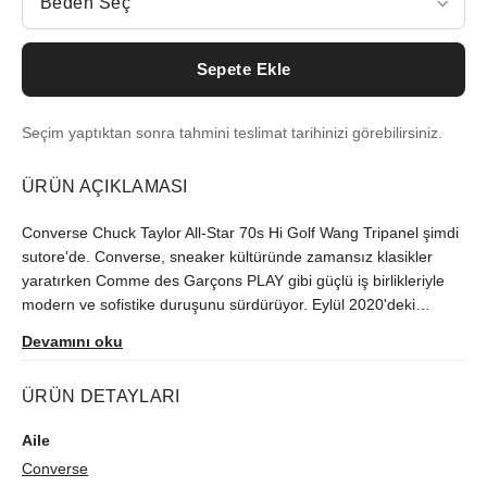
Beden Seç
Sepete Ekle
Seçim yaptıktan sonra tahmini teslimat tarihinizi görebilirsiniz.
ÜRÜN AÇIKLAMASI
Converse Chuck Taylor All-Star 70s Hi Golf Wang Tripanel şimdi
sutore'de. Converse, sneaker kültüründe zamansız klasikler
yaratırken Comme des Garçons PLAY gibi güçlü iş birlikleriyle
modern ve sofistike duruşunu sürdürüyor. Eylül 2020'deki
çıkışından beri Türkiye'de zor bulunan model, orijinallik
Devamını oku
kontrolünün ardından size ulaştırılır.
ÜRÜN DETAYLARI
Aile
Converse