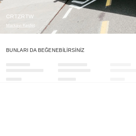
CRTZRTW
Markayı Keşfet
BUNLARI DA BEĞENEBILIRSINIZ
Ürünü istek listesine ekle veya listeden çıkar
Ürünü istek listesine ekle veya listeden çıkar
Vehla
Swatch
Nike
Dixie Choc Tort/Cinnamon
x Audemars Piguet Royal Pop Lépine Otto Rosso
₺
10622
+
₺
49039
+
₺
31054
+