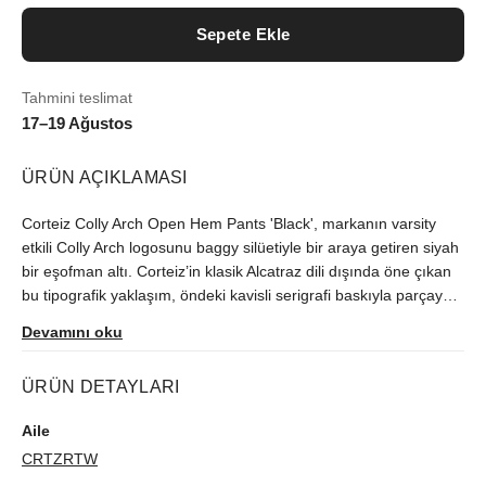
Sepete Ekle
Tahmini teslimat
17–19 Ağustos
ÜRÜN AÇIKLAMASI
Corteiz Colly Arch Open Hem Pants 'Black', markanın varsity
etkili Colly Arch logosunu baggy silüetiyle bir araya getiren siyah
bir eşofman altı. Corteiz’in klasik Alcatraz dili dışında öne çıkan
bu tipografik yaklaşım, öndeki kavisli serigrafi baskıyla parçaya
daha grafik, daha doğrudan bir kimlik kazandırıyor. Londra
Devamını oku
sokak giyiminin kontrollü tavrını ve Corteiz Rules The World
kimliğini taşıyor ama görünümü fazla zorlamıyor. Ağır sıklet
ÜRÜN DETAYLARI
pamuklu sweat kumaşı ve şardonlu iç yüzeyi, modele tok bir
duruş ve gün boyu konfor veriyor. Lastiksiz paça sneaker’ın
Aile
üzerine doğal şekilde düşüyor, Corteiz’in gevşek oranını
CRTZRTW
tamamlıyor. Kordonlu bel rahat bir geçiş sağlıyor. Yan cepler ve