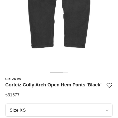
CRTZRTW
Corteiz Colly Arch Open Hem Pants 'Black'
Ürü
iste
list
₺
31577
ekle
vey
Beden Seç
list
Size XS
çıka