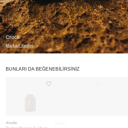
Crocs
Markayı Keşfet
BUNLARI DA BEĞENEBILIRSINIZ
Ürünü istek listesine ekle veya listeden çıkar
Ürünü istek listesine ekle veya listeden çıkar
rhode
Vehla
Swatch
Pocket Bronze Sunbed
Dixie Choc Tort/Cinnamon