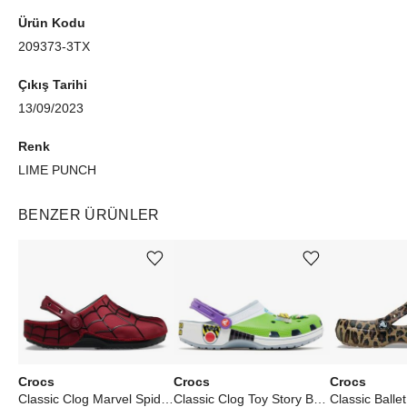
Ürün Kodu
209373-3TX
Çıkış Tarihi
13/09/2023
Renk
LIME PUNCH
BENZER ÜRÜNLER
Ürünü istek listesine ekle veya listeden çıkar
Ürünü istek listesine ekle veya listeden çıkar
Crocs
Crocs
Crocs
Classic Clog Marvel Spider-Man Neo
Classic Clog Toy Story Buzz Lightyear