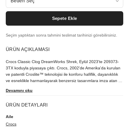
Beden Seç
Sepete Ekle
Seçim yaptıktan sonra tahmini teslimat tarihinizi görebilirsiniz.
ÜRÜN AÇIKLAMASI
Crocs Classic Clog DreamWorks Shrek, Eylül 2023'te 209373-
3TX koduyla piyasaya çıktı. Crocs, 2002'de Amerika'da kurulan
ve patentli Croslite™ teknolojisi ile konforu hafiflik, dayanıklılık
ve esneklikle harmanlayarak benzersiz tasarımlara imza atan bir
markadır. Modeli orijinallik güvencesiyle sutore'de bulabilirsiniz.
Devamını oku
ÜRÜN DETAYLARI
Aile
Crocs