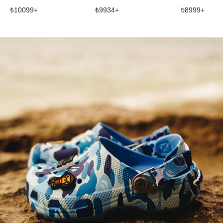
₺
10099
+
₺
9934
+
₺
8999
+