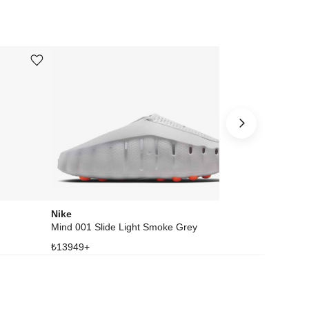
Ürünü istek listesine ekle veya listeden çıkar
Ürünü istek listesine ekle veya listeden çıkar
Nike
Nike
Mind 001 Slide Light Smoke Grey
₺
13949
+
₺
52862
+