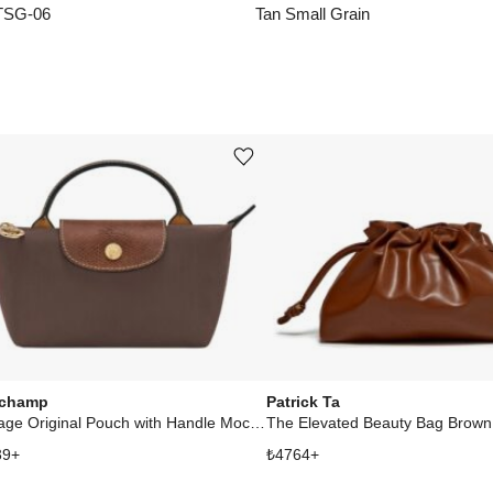
TSG-06
Tan Small Grain
Ürünü istek listesine ekle veya listeden çıkar
champ
Patrick Ta
Le Pliage Original Pouch with Handle Mocha
The Elevated Beauty Bag Brown
39
+
₺
4764
+