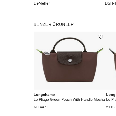
DeMellier
DSH-
BENZER ÜRÜNLER
Ürünü istek listesine ekle veya listeden çıkar
Longchamp
Long
Le Pliage Green Pouch With Handle Mocha
₺
11447
+
₺
116