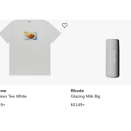
Ürünü istek listesine ekle veya listeden çıkar
eme
Rhode
kes Tee White
Glazing Milk Big
49
+
₺
5149
+