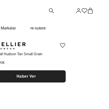
Markalar
re-sutore
Ürünü
istek
ll Hudson Tan Small Grain
listesine
ekle
veya
yok
listeden
çıkar
Haber Ver