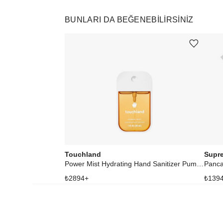
BUNLARI DA BEĞENEBILIRSINIZ
Ürünü istek listesine ekle veya listeden çıkar
Touchland
Supr
Power Mist Hydrating Hand Sanitizer Pumpkin-Tini
Panca
₺
2894
+
₺
139