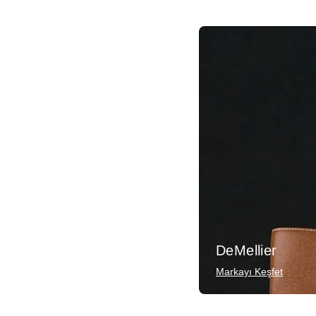
DeMellier
Markayı Keşfet