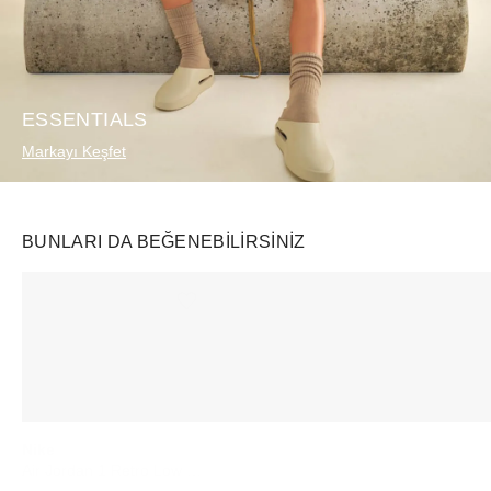
ESSENTIALS
Markayı Keşfet
BUNLARI DA BEĞENEBILIRSINIZ
Ürünü istek listesine ekle veya listeden çıkar
Ürünü istek listesine ekle veya listeden çıkar
Nike
Rhode
Rhode
Air Jordan 1 Retro Low OG SP Travis Scott Shy Pink
Pocket Bronze Pebble