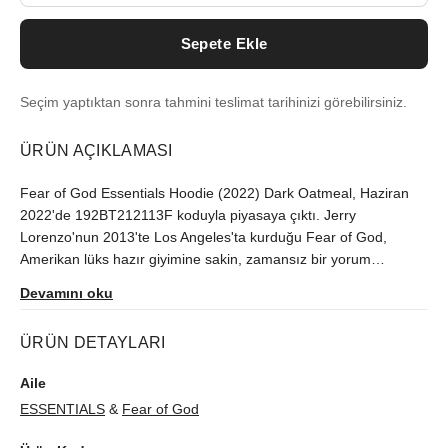
Sepete Ekle
Seçim yaptıktan sonra tahmini teslimat tarihinizi görebilirsiniz.
ÜRÜN AÇIKLAMASI
Fear of God Essentials Hoodie (2022) Dark Oatmeal, Haziran
2022'de 192BT212113F koduyla piyasaya çıktı. Jerry
Lorenzo'nun 2013'te Los Angeles'ta kurduğu Fear of God,
Amerikan lüks hazır giyimine sakin, zamansız bir yorum
getiriyor. Ürünü orijinallik güvencesiyle sutore'de bulabilirsiniz.
Devamını oku
ÜRÜN DETAYLARI
Aile
ESSENTIALS
&
Fear of God