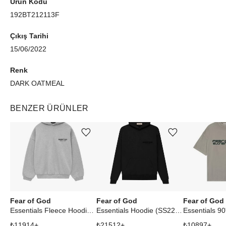
Ürün Kodu
192BT212113F
Çıkış Tarihi
15/06/2022
Renk
DARK OATMEAL
BENZER ÜRÜNLER
Ürünü istek listesine ekle veya listeden çıkar
Ürünü istek listesine ekle veya listeden çıkar
Fear of God
Fear of God
Fear of God
Essentials Fleece Hoodie Light Heather Gray
Essentials Hoodie (SS22) Stretch Limo
₺
11914
+
₺
21512
+
₺
10897
+