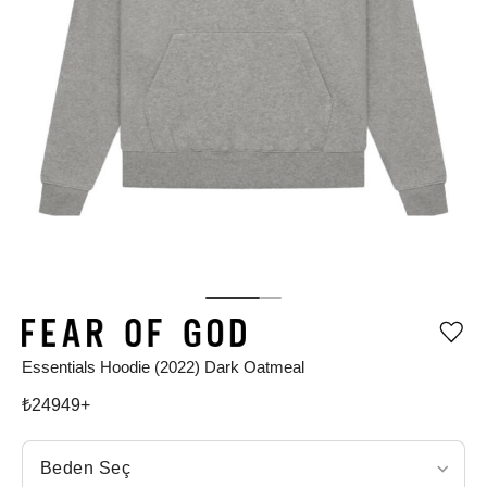
Ürü
iste
Essentials Hoodie (2022) Dark Oatmeal
list
ekle
vey
₺
24949
+
list
çıka
Beden Seç
Beden Seç