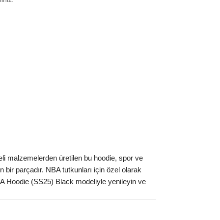
 M
₺
13619
L
₺
13619
XL
₺
13619
 XXL
₺
24839
ınız beden yok mu?
eli malzemelerden üretilen bu hoodie, spor ve
bir parçadır. NBA tutkunları için özel olarak
A Hoodie (SS25) Black modeliyle yenileyin ve