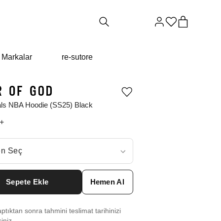
Markalar
re-sutore
Ürünü
istek
als NBA Hoodie (SS25) Black
listesine
ekle
+
veya
listeden
çıkar
ç
n Seç
ar neden ₺13619 değil?
Sepete Ekle
Hemen Al
 XXS
₺
22117
tıktan sonra tahmini teslimat tarihinizi
S
₺
13619
siniz.