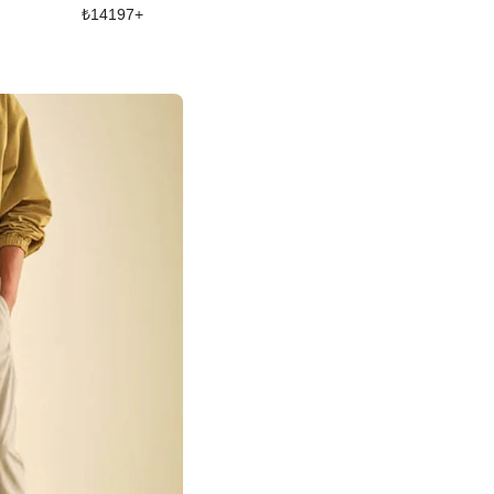
₺
14197
+
₺
18267
+