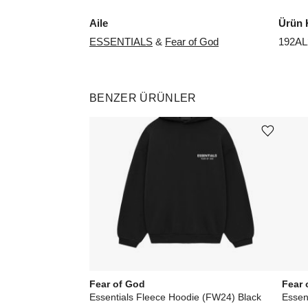
Aile
Ürün 
ESSENTIALS
&
Fear of God
192AL
BENZER ÜRÜNLER
Ürünü istek listesine ekle veya listeden çıkar
Fear of God
Fear 
Essentials Fleece Hoodie (FW24) Black
Essen