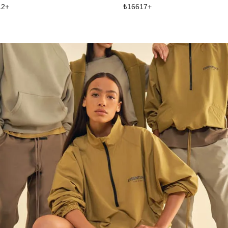
12
+
₺
16617
+