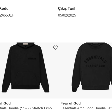
Kodu
Çıkış Tarihi
246501F
05/02/2025
Ürünü istek listesine ekle veya listeden çıkar
of God
Fear of God
tials Hoodie (SS22) Stretch Limo
Essentials Arch Logo Hoodie Jet