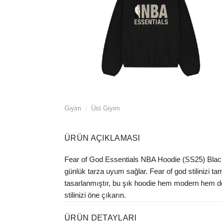
Giyim
/
Üst Giyim
ÜRÜN AÇIKLAMASI
Fear of God Essentials NBA Hoodie (SS25) Black, ş
günlük tarza uyum sağlar. Fear of god stilinizi t
tasarlanmıştır, bu şık hoodie hem modern hem d
stilinizi öne çıkarın.
ÜRÜN DETAYLARI