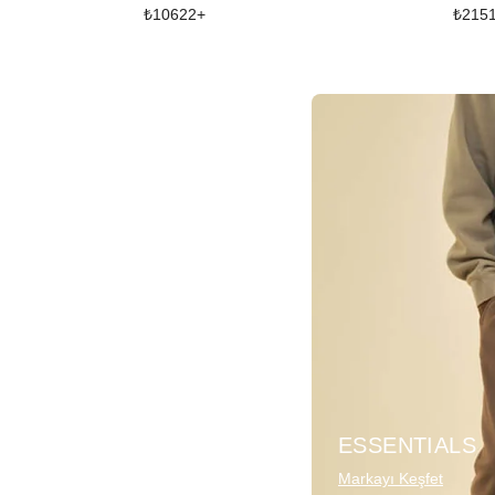
₺
10622
+
₺
215
ESSENTIALS
Markayı Keşfet