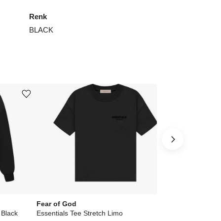
Renk
BLACK
Ürünü istek listesine ekle veya listeden çıkar
Ürünü istek listesine ekle veya listeden çıkar
Fear of God
Fear of God
 Black
Essentials Tee Stretch Limo