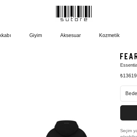
kkabı
Giyim
Aksesuar
Kozmetik
Essenti
₺
13619
Beden Se
Bede
Fiyatl
Size
Seçim yap
Size 
görebilir