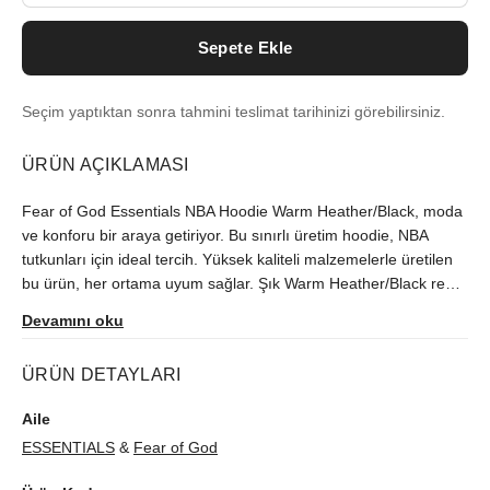
Sepete Ekle
Seçim yaptıktan sonra tahmini teslimat tarihinizi görebilirsiniz.
ÜRÜN AÇIKLAMASI
Fear of God Essentials NBA Hoodie Warm Heather/Black, moda
ve konforu bir araya getiriyor. Bu sınırlı üretim hoodie, NBA
tutkunları için ideal tercih. Yüksek kaliteli malzemelerle üretilen
bu ürün, her ortama uyum sağlar. Şık Warm Heather/Black renk
kombinasyonu ile sokak stilini öne çıkarın. Zamansız tasarımıyla
Devamını oku
"fear-of-god" un kalitesini üzerinizde taşıyın. Geniş kesimi ve
yumuşak dokusuyla gün boyu rahatlık sunar. Bu hoodie,
ÜRÜN DETAYLARI
gardırobunuzun vazgeçilmez parçası olacak. Spor ve günlük
giyim tarzınıza kolayca uyum sağlatın.
Aile
ESSENTIALS
&
Fear of God