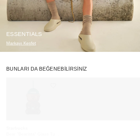
ESSENTIALS
Markayı Keşfet
BUNLARI DA BEĞENEBILIRSINIZ
Ürünü istek listesine ekle veya listeden çıkar
Ürünü istek listesine ekle veya listeden çıkar
Starbucks
Nike
Nike
Bear "Bearista" Glass Tumbler Cup
Mind 001 Slide Sail (Women's)