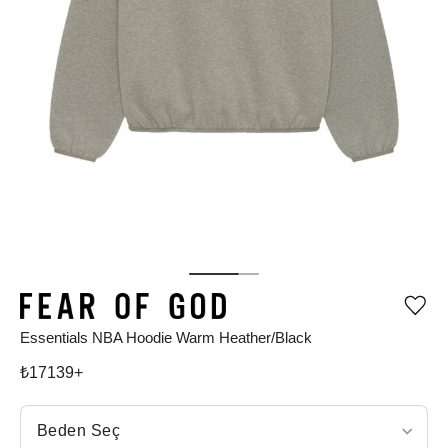
Ürü
iste
Essentials NBA Hoodie Warm Heather/Black
list
ekle
vey
₺
17139
+
list
çıka
Beden Seç
Beden Seç