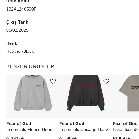
Ürün Kodu
192AL246500F
Çıkış Tarihi
05/02/2025
Renk
Heather/Black
BENZER ÜRÜNLER
Ürünü istek listesine ekle veya listeden çıkar
Ürünü istek listesine ekle veya listeden çıkar
Fear of God
Fear of God
Fear of God
Essentials Fleece Hoodie Light Heather Gray
Essentials Chicago Heavy Fleece Cropped Sweatshirt Iron Grey
₺
11914
+
₺
15489
+
₺
10897
+