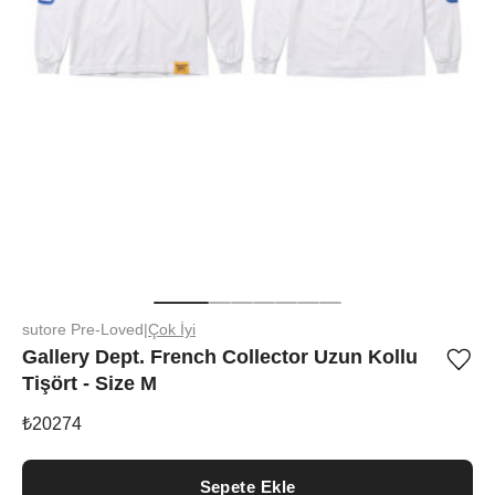
sutore Pre-Loved
|
Çok İyi
Gallery Dept. French Collector Uzun Kollu
Ürü
Tişört - Size M
iste
list
ekle
₺
20274
vey
list
çıka
Sepete Ekle