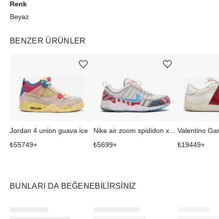
Renk
Beyaz
BENZER ÜRÜNLER
Ürünü istek listesine ekle veya listeden çıkar
Ürünü istek listesine ekle veya listeden çıkar
Jordan 4 union guava ice
Nike air zoom spididon x aparra
₺
55749
+
₺
5699
+
₺
19449
+
BUNLARI DA BEĞENEBILIRSINIZ