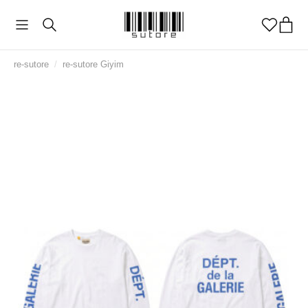
re-sutore
/
re-sutore Giyim