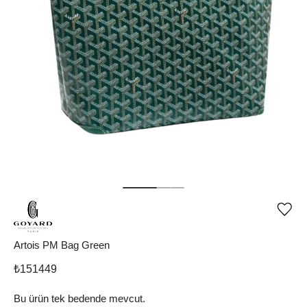
Ürü
iste
list
ekle
Artois PM Bag Green
vey
list
₺
151449
çıka
Bu ürün tek bedende mevcut.