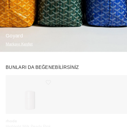
Goyard
Markayı Keşfet
BUNLARI DA BEĞENEBILIRSINIZ
Ürünü istek listesine ekle veya listeden çıkar
Ürünü istek listesine ekle veya listeden çıkar
rhode
Nike
adidas
Highlight Milk Pearly Pink
Mind 001 Slide Sail (Women's)