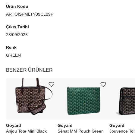
Ürün Kodu
ARTOISPMLTY09CL09P
Çıkış Tarihi
23/09/2025
Renk
GREEN
BENZER ÜRÜNLER
Ürünü istek listesine ekle veya listeden çıkar
Ürünü istek listesine ekle veya listeden çıkar
Goyard
Goyard
Goyard
Anjou Tote Mini Black
Sénat MM Pouch Green