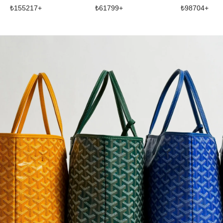
₺
155217
+
₺
61799
+
₺
98704
+