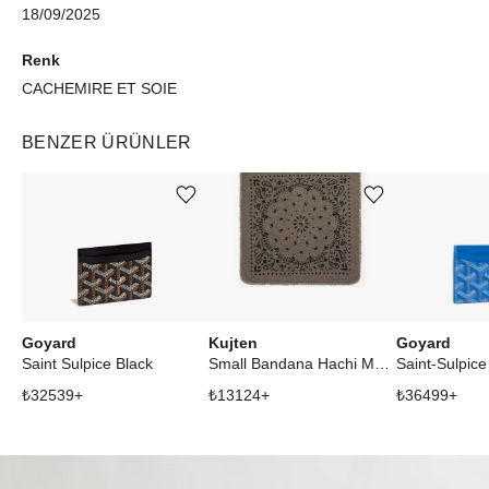
18/09/2025
Renk
CACHEMIRE ET SOIE
BENZER ÜRÜNLER
Ürünü istek listesine ekle veya listeden çıkar
Ürünü istek listesine ekle veya listeden çıkar
Goyard
Kujten
Goyard
Saint Sulpice Black
Small Bandana Hachi Marl Khaki
Saint-Sulpice
₺
32539
+
₺
13124
+
₺
36499
+