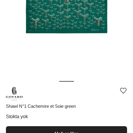
Ürü
iste
list
ekle
Shawl N°1 Cachemire et Soie green
vey
list
Stokta yok
çıka