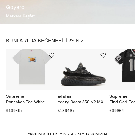
Goyard
Markayı Keşfet
BUNLARI DA BEĞENEBILIRSINIZ
Ürünü istek listesine ekle veya listeden çıkar
Ürünü istek listesine ekle veya listeden çıkar
Supreme
adidas
Supreme
Pancakes Tee White
Yeezy Boost 350 V2 MX Dark Salt
₺
13949
+
₺
13949
+
₺
39964
+
YARDIM & İLETİŞİM
INSTAGRAM
HAKKIMIZDA