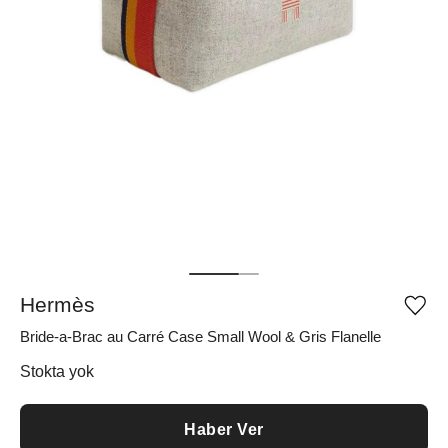
Hermès
Ürü
iste
Bride-a-Brac au Carré Case Small Wool & Gris Flanelle
list
ekle
vey
Stokta yok
list
çıka
Haber Ver