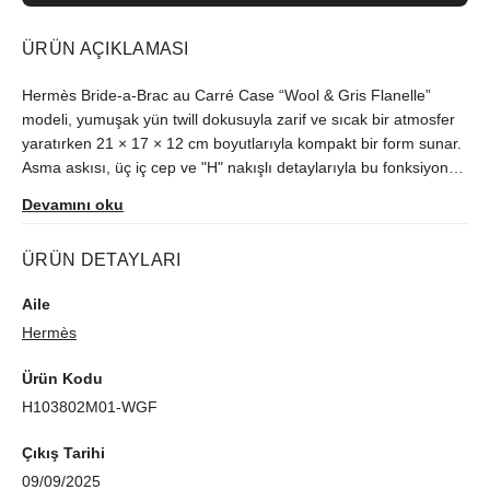
ÜRÜN AÇIKLAMASI
Hermès Bride-a-Brac au Carré Case “Wool & Gris Flanelle”
modeli, yumuşak yün twill dokusuyla zarif ve sıcak bir atmosfer
yaratırken 21 × 17 × 12 cm boyutlarıyla kompakt bir form sunar.
Asma askısı, üç iç cep ve "H" nakışlı detaylarıyla bu fonksiyonel
aksesuar, minimalist bir zarafeti günlük rutininize taşır.
Devamını oku
ÜRÜN DETAYLARI
Aile
Hermès
Ürün Kodu
H103802M01-WGF
Çıkış Tarihi
09/09/2025