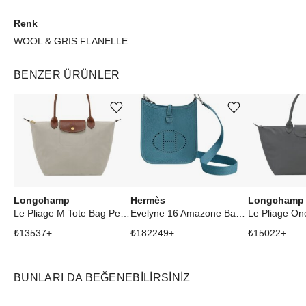
Renk
WOOL & GRIS FLANELLE
BENZER ÜRÜNLER
Ürünü istek listesine ekle veya listeden çıkar
Ürünü istek listesine ekle veya listeden çıkar
Longchamp
Hermès
Longchamp
Le Pliage M Tote Bag Pebble
Evelyne 16 Amazone Bag Bleu Jean
₺
13537
+
₺
182249
+
₺
15022
+
BUNLARI DA BEĞENEBILIRSINIZ